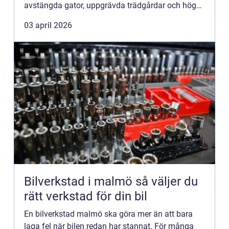
avstängda gator, uppgrävda trädgårdar och höga
kostnader känns ofta som enda vägen fram. Men
03 april 2026
så behöver det inte vara...
Bilverkstad i malmö så väljer du
rätt verkstad för din bil
En bilverkstad malmö ska göra mer än att bara
laga fel när bilen redan har stannat. För många