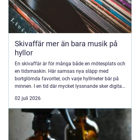
Skivaffär mer än bara musik på
hyllor
En skivaffär är för många både en mötesplats och
en tidsmaskin. Här samsas nya släpp med
bortglömda favoriter, och varje hyllmeter bär på
minnen. I en tid där mycket lyssnande sker digitalt
fyller den fysiska skivbutiken fortfarande en viktig
02 juli 2026
roll: d...