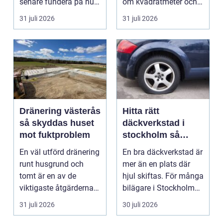
senare fundera på hur
om kvadratmeter och
de kan köpa kort p...
hyra. För många före...
31 juli 2026
31 juli 2026
Dränering västerås
Hitta rätt
så skyddas huset
däckverkstad i
mot fuktproblem
stockholm så
väljer du tryggt
En väl utförd dränering
En bra däckverkstad är
och smart
runt husgrund och
mer än en plats där
tomt är en av de
hjul skiftas. För många
viktigaste åtgärderna
bilägare i Stockholm
för att undvika fuk...
handlar vale...
31 juli 2026
30 juli 2026