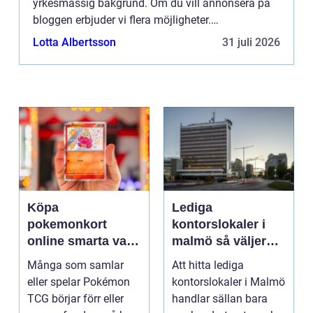
yrkesmässig bakgrund. Om du vill annonsera på
bloggen erbjuder vi flera möjligheter.
Bannerannonser är endast ett av alternativen.
Lotta Albertsson
31 juli 2026
Kontakta redaktionen så...
Köpa
Lediga
pokemonkort
kontorslokaler i
online smarta val
malmö så väljer
för samlare och
företag rätt läge
Många som samlar
Att hitta lediga
spelare
och lokal
eller spelar Pokémon
kontorslokaler i Malmö
TCG börjar förr eller
handlar sällan bara