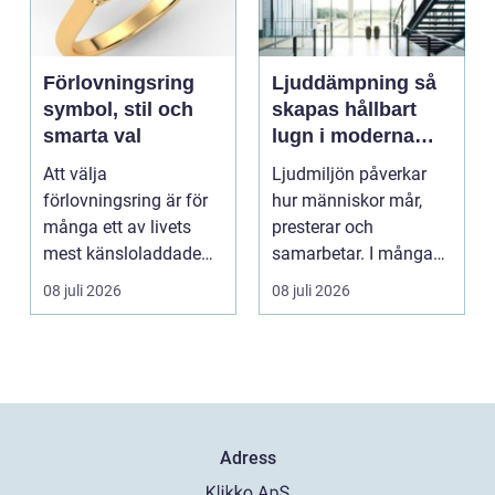
Förlovningsring
Ljuddämpning så
symbol, stil och
skapas hållbart
smarta val
lugn i moderna
lokaler
Att välja
Ljudmiljön påverkar
förlovningsring är för
hur människor mår,
många ett av livets
presterar och
mest känsloladdade
samarbetar. I många
beslut. Ringen ska
kontor, skolor och
08 juli 2026
08 juli 2026
spegla kä...
offentli...
Adress