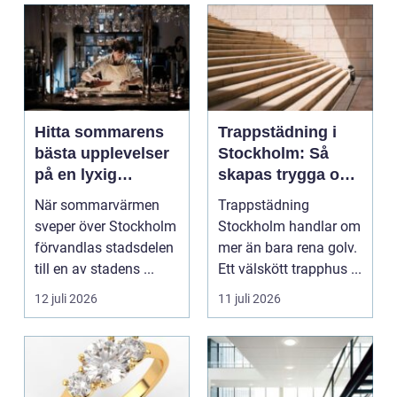
Hitta sommarens
Trappstädning i
bästa upplevelser
Stockholm: Så
på en lyxig
skapas trygga och
uteservering på
trivsamma
När sommarvärmen
Trappstädning
Östermalm
trapphus
sveper över Stockholm
Stockholm handlar om
förvandlas stadsdelen
mer än bara rena golv.
till en av stadens ...
Ett välskött trapphus ...
12 juli 2026
11 juli 2026