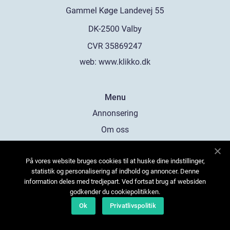
web:
www.klikko.dk
Menu
Annonsering
Om oss
Cookies
På vores website bruges cookies til at huske dine indstillinger,
Kontakta oss
statistik og personalisering af indhold og annoncer. Denne
Sitemap
information deles med tredjepart. Ved fortsat brug af websiden
godkender du cookiepolitikken.
Ok
Privatlivspolitik