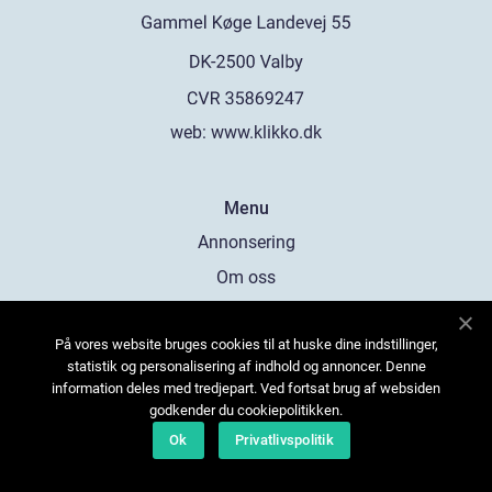
web:
www.klikko.dk
Menu
Annonsering
Om oss
Cookies
På vores website bruges cookies til at huske dine indstillinger,
Kontakta oss
statistik og personalisering af indhold og annoncer. Denne
Sitemap
information deles med tredjepart. Ved fortsat brug af websiden
godkender du cookiepolitikken.
Ok
Privatlivspolitik