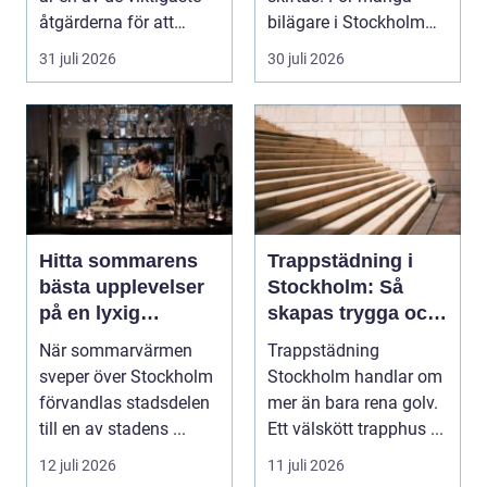
åtgärderna för att
bilägare i Stockholm
undvika fuk...
handlar vale...
31 juli 2026
30 juli 2026
Hitta sommarens
Trappstädning i
bästa upplevelser
Stockholm: Så
på en lyxig
skapas trygga och
uteservering på
trivsamma
När sommarvärmen
Trappstädning
Östermalm
trapphus
sveper över Stockholm
Stockholm handlar om
förvandlas stadsdelen
mer än bara rena golv.
till en av stadens ...
Ett välskött trapphus ...
12 juli 2026
11 juli 2026