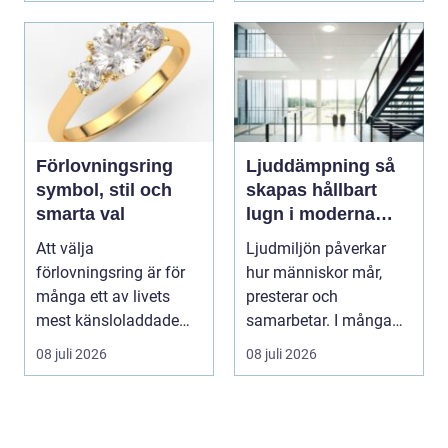
Förlovningsring
Ljuddämpning så
symbol, stil och
skapas hållbart
smarta val
lugn i moderna
lokaler
Att välja
Ljudmiljön påverkar
förlovningsring är för
hur människor mår,
många ett av livets
presterar och
mest känsloladdade
samarbetar. I många
beslut. Ringen ska
kontor, skolor och
08 juli 2026
08 juli 2026
spegla kä...
offentli...