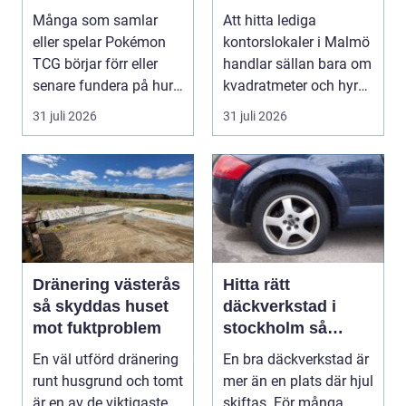
spelare
företag rätt läge
Många som samlar
Att hitta lediga
och lokal
eller spelar Pokémon
kontorslokaler i Malmö
TCG börjar förr eller
handlar sällan bara om
senare fundera på hur
kvadratmeter och hyra.
de kan köpa kort p...
För många före...
31 juli 2026
31 juli 2026
Dränering västerås
Hitta rätt
så skyddas huset
däckverkstad i
mot fuktproblem
stockholm så
väljer du tryggt
En väl utförd dränering
En bra däckverkstad är
och smart
runt husgrund och tomt
mer än en plats där hjul
är en av de viktigaste
skiftas. För många