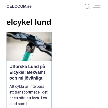
CELOCOM.
se
elcykel lund
Utforska Lund på
Elcykel: Bekvämt
och miljövänligt
Att cykla är inte bara
ett transportmedel, det
är ett sätt att leva. I en
stad som Lu...