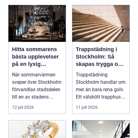
Hitta sommarens
Trappstädning i
bästa upplevelser
Stockholm: Så
på en lyxig
skapas trygga och
uteservering på
trivsamma
När sommarvärmen
Trappstädning
Östermalm
trapphus
sveper över Stockholm
Stockholm handlar om
förvandlas stadsdelen
mer än bara rena golv.
till en av stadens ...
Ett välskött trapphus ...
12 juli 2026
11 juli 2026