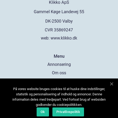
web:
www.klikko.dk
Menu
Annonsering
Om oss
Cookies
På vores website bruges cookies til at huske dine indstillinger,
Kontakta oss
statistik og personalisering af indhold og annoncer. Denne
Sitemap
information deles med tredjepart. Ved fortsat brug af websiden
godkender du cookiepolitikken.
Ok
Privatlivspolitik