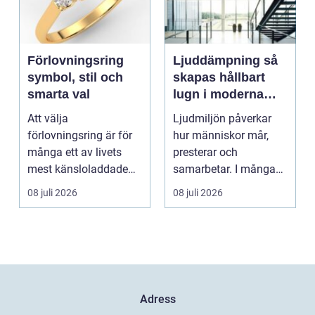
Förlovningsring
Ljuddämpning så
symbol, stil och
skapas hållbart
smarta val
lugn i moderna
lokaler
Att välja
Ljudmiljön påverkar
förlovningsring är för
hur människor mår,
många ett av livets
presterar och
mest känsloladdade
samarbetar. I många
beslut. Ringen ska
kontor, skolor och
08 juli 2026
08 juli 2026
spegla kä...
offentli...
Adress