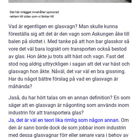
Vad är egentligen en glasvagn? Man skulle kunna
föreställa sig att det är den vagn som Askungen åke till
balen på slottet i. Med tanke på att hon bar glasskor så
vore det väl bara logiskt om transporten också bestod
av glas. Hon åkte ju trots allt häst och vagn. Fast det
stod nog aldrig uttryckligen i sagan att det var häst och
glasvagn hon åkte. Nåväl, det var väl en bra gissning.
Har du något bättre förslag på vad en glasvagn är
måhända?
Jaså, du har hört talas om en annan definition? En som
säger att en glasvagn är någonting som används inom
industrin för att transportera glas?
Ja, det är väl en teori lika rimlig som någon annan.
Om
den är sann borde dock de som jobbar inom industrin
med dessa glasvagnar förr eller senare vara i behov av