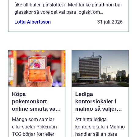
åke till balen på slottet i. Med tanke på att hon bar
glasskor så vore det väl bara logiskt om
transporten också bestod av glas. Hon åkte ju
Lotta Albertsson
31 juli 2026
trots allt hä...
Köpa
Lediga
pokemonkort
kontorslokaler i
online smarta val
malmö så väljer
för samlare och
företag rätt läge
Många som samlar
Att hitta lediga
spelare
och lokal
eller spelar Pokémon
kontorslokaler i Malmö
TCG börjar förr eller
handlar sällan bara