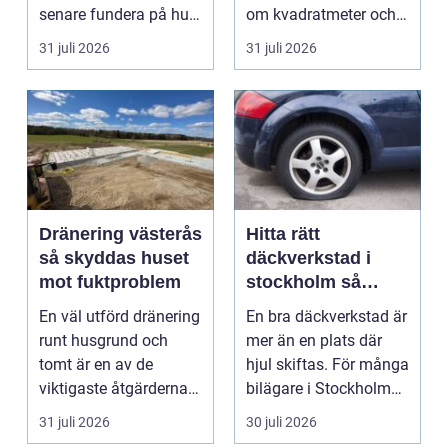
senare fundera på hur
om kvadratmeter och
de kan köpa kort p...
hyra. För många före...
31 juli 2026
31 juli 2026
Dränering västerås
Hitta rätt
så skyddas huset
däckverkstad i
mot fuktproblem
stockholm så
väljer du tryggt
En väl utförd dränering
En bra däckverkstad är
och smart
runt husgrund och
mer än en plats där
tomt är en av de
hjul skiftas. För många
viktigaste åtgärderna
bilägare i Stockholm
för att undvika fuk...
handlar vale...
31 juli 2026
30 juli 2026