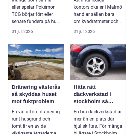
spelare
och lokal
eller spelar Pokémon
kontorslokaler i Malmö
TCG börjar förr eller
handlar sällan bara
senare fundera på hur
om kvadratmeter och
de kan köpa kort p...
hyra. För många före...
31 juli 2026
31 juli 2026
Dränering västerås
Hitta rätt
så skyddas huset
däckverkstad i
mot fuktproblem
stockholm så
väljer du tryggt
En väl utförd dränering
En bra däckverkstad är
och smart
runt husgrund och
mer än en plats där
tomt är en av de
hjul skiftas. För många
viktigaste åtgärderna
bilägare i Stockholm