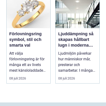
Förlovningsring
Ljuddämpning så
symbol, stil och
skapas hållbart
smarta val
lugn i moderna
lokaler
Att välja
Ljudmiljön påverkar
förlovningsring är för
hur människor mår,
många ett av livets
presterar och
mest känsloladdade
samarbetar. I många
beslut. Ringen ska
kontor, skolor och
08 juli 2026
08 juli 2026
spegla kä...
offentli...