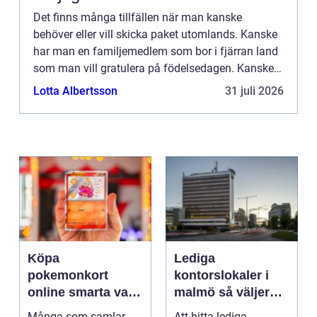
Det finns många tillfällen när man kanske
behöver eller vill skicka paket utomlands. Kanske
har man en familjemedlem som bor i fjärran land
som man vill gratulera på födelsedagen. Kanske
har man en nära v&aum...
Lotta Albertsson
31 juli 2026
Köpa
Lediga
pokemonkort
kontorslokaler i
online smarta val
malmö så väljer
för samlare och
företag rätt läge
Många som samlar
Att hitta lediga