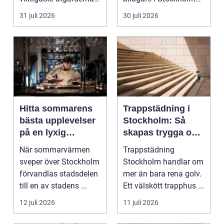
för att undvika fuk...
handlar vale...
31 juli 2026
30 juli 2026
Hitta sommarens
Trappstädning i
bästa upplevelser
Stockholm: Så
på en lyxig
skapas trygga och
uteservering på
trivsamma
När sommarvärmen
Trappstädning
Östermalm
trapphus
sveper över Stockholm
Stockholm handlar om
förvandlas stadsdelen
mer än bara rena golv.
till en av stadens ...
Ett välskött trapphus ...
12 juli 2026
11 juli 2026