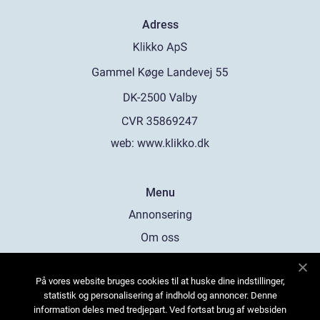
Adress
web:
www.klikko.dk
Menu
Annonsering
Om oss
Cookies
På vores website bruges cookies til at huske dine indstillinger,
Kontakta oss
statistik og personalisering af indhold og annoncer. Denne
Sitemap
information deles med tredjepart. Ved fortsat brug af websiden