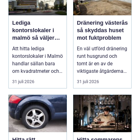
Lediga
Dränering västerås
kontorslokaler i
så skyddas huset
malmö så väljer
mot fuktproblem
företag rätt läge
Att hitta lediga
En väl utförd dränering
och lokal
kontorslokaler i Malmö
runt husgrund och
handlar sällan bara
tomt är en av de
om kvadratmeter och
viktigaste åtgärderna
hyra. För många före...
för att undvika fuk...
31 juli 2026
31 juli 2026
Hitta rätt
Hitta sommarens