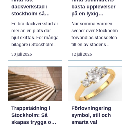
däckverkstad i
bästa upplevelser
stockholm så
på en lyxig
väljer du tryggt
uteservering på
En bra däckverkstad är
När sommarvärmen
och smart
Östermalm
mer än en plats där
sveper över Stockholm
hjul skiftas. För många
förvandlas stadsdelen
bilägare i Stockholm
till en av stadens ...
handlar vale...
30 juli 2026
12 juli 2026
Trappstädning i
Förlovningsring
Stockholm: Så
symbol, stil och
skapas trygga och
smarta val
trivsamma