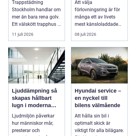
Trappstädning
Att välja
trapphus
Stockholm handlar om
förlovningsring är för
mer än bara rena golv.
många ett av livets
Ett välskött trapphus ...
mest känsloladdade
beslut. Ringen ska
11 juli 2026
08 juli 2026
spegla kä...
Ljuddämpning så
Hyundai service –
skapas hållbart
en nyckel till
lugn i moderna
bilens välmående
lokaler
Ljudmiljön påverkar
Att hålla sin bil i
hur människor mår,
optimalt skick är
presterar och
viktigt för alla bilägare.