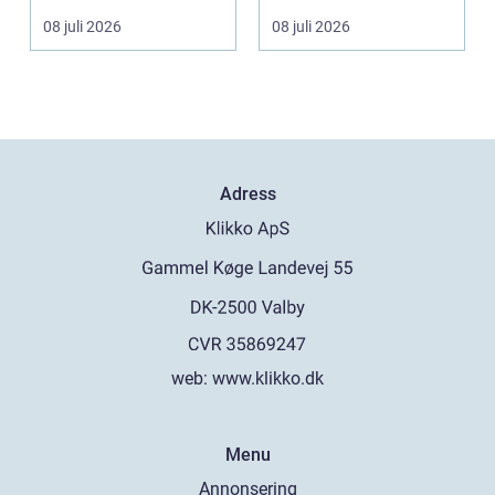
beslut. Ringen ska
kontor, skolor och
08 juli 2026
08 juli 2026
spegla kä...
offentli...
Adress
web:
www.klikko.dk
Menu
Annonsering