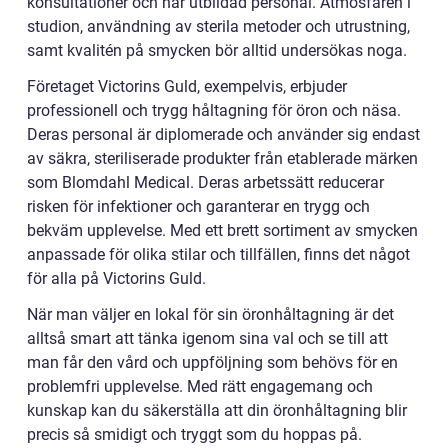
konsultationer och har utbildad personal. Atmosfären i
studion, användning av sterila metoder och utrustning,
samt kvalitén på smycken bör alltid undersökas noga.
Företaget Victorins Guld, exempelvis, erbjuder
professionell och trygg håltagning för öron och näsa.
Deras personal är diplomerade och använder sig endast
av säkra, steriliserade produkter från etablerade märken
som Blomdahl Medical. Deras arbetssätt reducerar
risken för infektioner och garanterar en trygg och
bekväm upplevelse. Med ett brett sortiment av smycken
anpassade för olika stilar och tillfällen, finns det något
för alla på Victorins Guld.
När man väljer en lokal för sin öronhåltagning är det
alltså smart att tänka igenom sina val och se till att
man får den vård och uppföljning som behövs för en
problemfri upplevelse. Med rätt engagemang och
kunskap kan du säkerställa att din öronhåltagning blir
precis så smidigt och tryggt som du hoppas på.