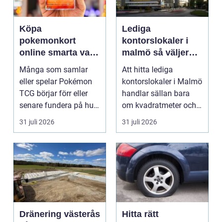
Köpa
Lediga
pokemonkort
kontorslokaler i
online smarta val
malmö så väljer
för samlare och
företag rätt läge
Många som samlar
Att hitta lediga
spelare
och lokal
eller spelar Pokémon
kontorslokaler i Malmö
TCG börjar förr eller
handlar sällan bara
senare fundera på hur
om kvadratmeter och
de kan köpa kort p...
hyra. För många före...
31 juli 2026
31 juli 2026
Dränering västerås
Hitta rätt