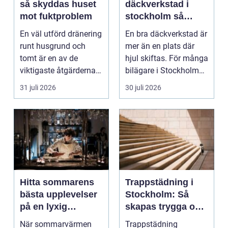
så skyddas huset
däckverkstad i
mot fuktproblem
stockholm så
väljer du tryggt
En väl utförd dränering
En bra däckverkstad är
och smart
runt husgrund och
mer än en plats där
tomt är en av de
hjul skiftas. För många
viktigaste åtgärderna
bilägare i Stockholm
för att undvika fuk...
handlar vale...
31 juli 2026
30 juli 2026
Hitta sommarens
Trappstädning i
bästa upplevelser
Stockholm: Så
på en lyxig
skapas trygga och
uteservering på
trivsamma
När sommarvärmen
Trappstädning