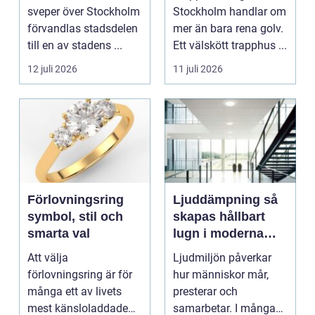
Östermalm
trapphus
sveper över Stockholm
Stockholm handlar om
förvandlas stadsdelen
mer än bara rena golv.
till en av stadens ...
Ett välskött trapphus ...
12 juli 2026
11 juli 2026
Förlovningsring
Ljuddämpning så
symbol, stil och
skapas hållbart
smarta val
lugn i moderna
lokaler
Att välja
Ljudmiljön påverkar
förlovningsring är för
hur människor mår,
många ett av livets
presterar och
mest känsloladdade
samarbetar. I många