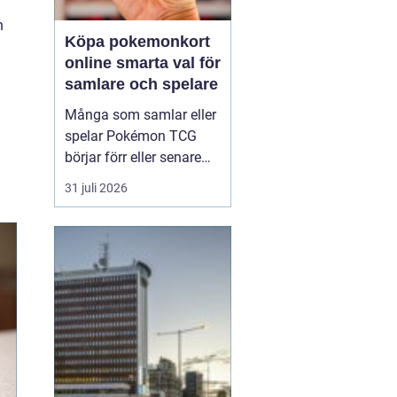
n
Köpa pokemonkort
online smarta val för
samlare och spelare
Många som samlar eller
spelar Pokémon TCG
börjar förr eller senare
fundera på hur de kan
31 juli 2026
köpa kort på ett enklare
och mer kontrollerat sätt.
Att Köpa Pokemonkort
online ger
tillgång till
större utbud, bättre
prisjä...