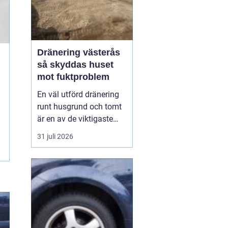
Dränering västerås
så skyddas huset
mot fuktproblem
En väl utförd dränering
runt husgrund och tomt
är en av de viktigaste
åtgärderna för att
31 juli 2026
undvika fukt, mögel och
frostskador. I ett klimat
som i Västerås, med
växlande temperaturer,
snö, regn och tjäle,
utsätts mark och
byggnader för stora