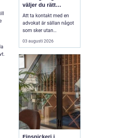
väljer du rätt
juridisk hjälp
ll
Att ta kontakt med en
e
advokat är sällan något
som sker utan
anledning. Ofta handlar
03 augusti 2026
det om en konflikt, en
da
livsförändring eller en
vt.
affärsmöjlighet som
kräver trygg juridisk
vägledning. För den som
söker advokat
helsingborg blir
utmaningen inte bara a...
Finsnickeri i