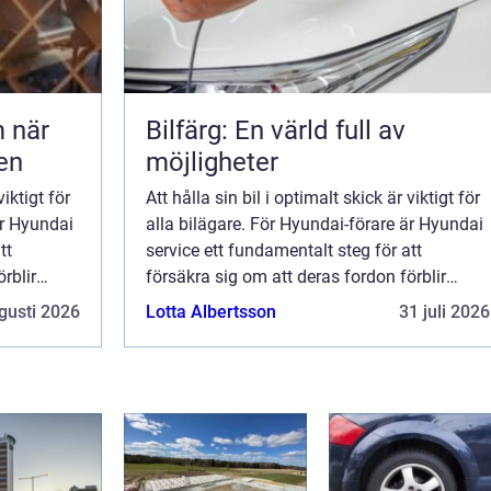
är
Bilfärg: En värld full av
den
möjligheter
viktigt för
Att hålla sin bil i optimalt skick är viktigt för
är Hyundai
alla bilägare. För Hyundai-förare är Hyundai
tt
service ett fundamentalt steg för att
rblir
försäkra sig om att deras fordon förblir
pålitliga och ...
gusti 2026
Lotta Albertsson
31 juli 2026