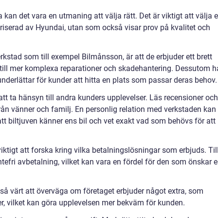
an det vara en utmaning att välja rätt. Det är viktigt att välja 
oriserad av Hyundai, utan som också visar prov på kvalitet och
rkstad som till exempel Bilmånsson, är att de erbjuder ett brett
er till mer komplexa reparationer och skadehantering. Dessutom h
 underlättar för kunder att hitta en plats som passar deras behov.
 att ta hänsyn till andra kunders upplevelser. Läs recensioner och
n vänner och familj. En personlig relation med verkstaden kan
tt biltjuven känner ens bil och vet exakt vad som behövs för att
iktigt att forska kring vilka betalningslösningar som erbjuds. Til
tefri avbetalning, vilket kan vara en fördel för den som önskar 
kså värt att överväga om företaget erbjuder något extra, som
r, vilket kan göra upplevelsen mer bekväm för kunden.