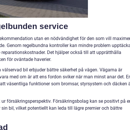
gelbunden service
 rekommendation utan en nödvändighet för den som vill maxime
rde. Genom regelbundna kontroller kan mindre problem upptäck
e reparationskostnader. Det hjälper också till att upprätthålla
ken för oväntade haverier.
 välservad bil erbjuder bättre säkerhet på vägen. Vägarna är
 vara med om är att ens fordon sviker när man minst anar det. E
ll att väsentliga funktioner som bromsar, styrsystem och däcken ä
ur försäkringsperspektiv. Försäkringsbolag kan se positivt på e
n bil, vilket potentiellt kan leda till lägre premier och bättre
tad