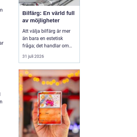
en
Bilfärg: En värld full
av möjligheter
Att välja bilfärg är mer
än bara en estetisk
ar
fråga; det handlar om
stil, personlighet och
31 juli 2026
ibland till och med
funktion. En bils färg
kan påverka allt från
dess andrahandsvärde
till hur den syns i trafik...
l
en