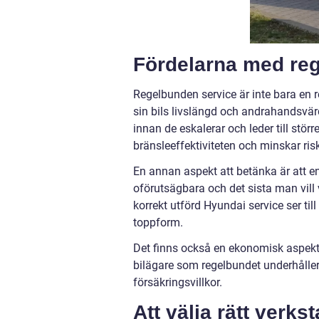
Fördelarna med re
Regelbunden service är inte bara en
sin bils livslängd och andrahandsvä
innan de eskalerar och leder till störr
bränsleeffektiviteten och minskar ris
En annan aspekt att betänka är att en
oförutsägbara och det sista man vill
korrekt utförd Hyundai service ser ti
toppform.
Det finns också en ekonomisk aspekt 
bilägare som regelbundet underhåller si
försäkringsvillkor.
Att välja rätt verks