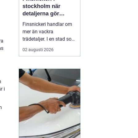
stockholm när
detaljerna gör
skillnaden
Finsnickeri handlar om
mer än vackra
trädetaljer. I en stad som
ra
Stockholm, där många
as
02 augusti 2026
bor på begränsad yta,
blir skräddarsydda
lösningar en avgörande
del av ett funktionellt
n
hem. Genom genuint
r i
hantverk går det att
skapa möbler och
inredning som både l...
n