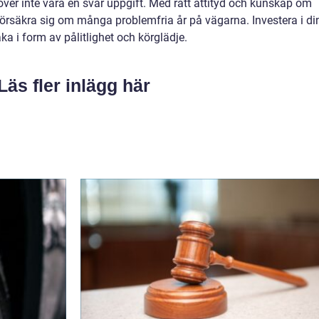
höver inte vara en svår uppgift. Med rätt attityd och kunskap om
 försäkra sig om många problemfria år på vägarna. Investera i di
aka i form av pålitlighet och körglädje.
Läs fler inlägg här