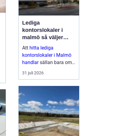
Lediga
kontorslokaler i
malmö så väljer
företag rätt läge och
Att
hitta lediga
lokal
kontorslokaler i Malmö
handlar
sällan bara om
kvadratmeter och hyra.
31 juli 2026
För många företag är
kontoret en strategisk
resurs: en plats där
medarbetare möts,
kunder tas ...