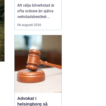
för sin bil
Att välja bilverkstad är
ofta svårare än själva
verkstadsbesöket.
Många bilägare i
06 augusti 2026
Göteborg upplever
samma sak: prisnivåer
som skiljer sig stort,
varierande kvalitet och
en känsla av osäkerhet
kring vad som faktiskt
ingår i en service.
Samtidigt är b...
Advokat i
helsingborg så