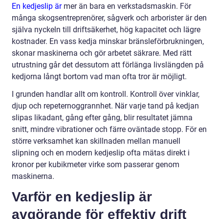
En kedjeslip är
mer än bara en verkstadsmaskin. För
många skogsentreprenörer, sågverk och arborister är den
själva nyckeln till driftsäkerhet, hög kapacitet och lägre
kostnader. En vass kedja minskar bränsleförbrukningen,
skonar maskinerna och gör arbetet säkrare. Med rätt
utrustning går det dessutom att förlänga livslängden på
kedjorna långt bortom vad man ofta tror är möjligt.
I grunden handlar allt om kontroll. Kontroll över vinklar,
djup och repeternoggrannhet. När varje tand på kedjan
slipas likadant, gång efter gång, blir resultatet jämna
snitt, mindre vibrationer och färre oväntade stopp. För en
större verksamhet kan skillnaden mellan manuell
slipning och en modern kedjeslip ofta mätas direkt i
kronor per kubikmeter virke som passerar genom
maskinerna.
Varför en kedjeslip är
avgörande för effektiv drift