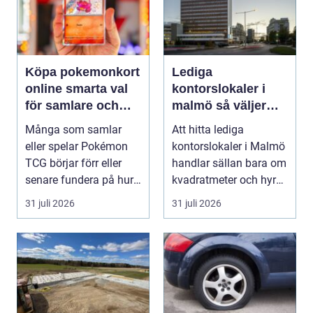
Köpa pokemonkort
Lediga
online smarta val
kontorslokaler i
för samlare och
malmö så väljer
spelare
företag rätt läge
Många som samlar
Att hitta lediga
och lokal
eller spelar Pokémon
kontorslokaler i Malmö
TCG börjar förr eller
handlar sällan bara om
senare fundera på hur
kvadratmeter och hyra.
de kan köpa kort p...
För många före...
31 juli 2026
31 juli 2026