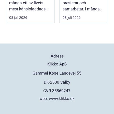
många ett av livets
presterar och
mest känsloladdade
samarbetar. I många
beslut. Ringen ska
kontor, skolor och
08 juli 2026
08 juli 2026
spegla kä...
offentli...
Adress
web:
www.klikko.dk