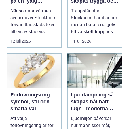
på en lyxig
skapas trygga och
uteservering på
trivsamma
När sommarvärmen
Trappstädning
Östermalm
trapphus
sveper över Stockholm
Stockholm handlar om
förvandlas stadsdelen
mer än bara rena golv.
till en av stadens ...
Ett välskött trapphus ...
12 juli 2026
11 juli 2026
Förlovningsring
Ljuddämpning så
symbol, stil och
skapas hållbart
smarta val
lugn i moderna
lokaler
Att välja
Ljudmiljön påverkar
förlovningsring är för
hur människor mår,