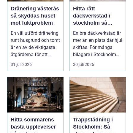
Dränering västerås
Hitta rätt
så skyddas huset
däckverkstad i
mot fuktproblem
stockholm så
väljer du tryggt
En väl utförd dränering
En bra däckverkstad är
och smart
runt husgrund och tomt
mer än en plats där hjul
är en av de viktigaste
skiftas. För många
åtgärderna för att
bilägare i Stockholm
undvika fuk...
handlar vale...
31 juli 2026
30 juli 2026
Hitta sommarens
Trappstädning i
bästa upplevelser
Stockholm: Så