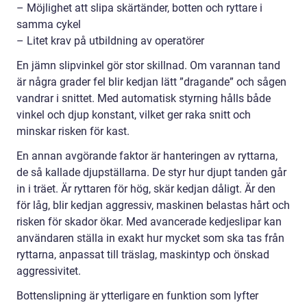
– Möjlighet att slipa skärtänder, botten och ryttare i
samma cykel
– Litet krav på utbildning av operatörer
En jämn slipvinkel gör stor skillnad. Om varannan tand
är några grader fel blir kedjan lätt ”dragande” och sågen
vandrar i snittet. Med automatisk styrning hålls både
vinkel och djup konstant, vilket ger raka snitt och
minskar risken för kast.
En annan avgörande faktor är hanteringen av ryttarna,
de så kallade djupställarna. De styr hur djupt tanden går
in i träet. Är ryttaren för hög, skär kedjan dåligt. Är den
för låg, blir kedjan aggressiv, maskinen belastas hårt och
risken för skador ökar. Med avancerade kedjeslipar kan
användaren ställa in exakt hur mycket som ska tas från
ryttarna, anpassat till träslag, maskintyp och önskad
aggressivitet.
Bottenslipning är ytterligare en funktion som lyfter