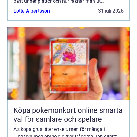
bäst under plattor och hur räknar man ut
mängden? Med rätt kunskap blir både planering,
Lotta Albertsson
31 juli 2026
beställning och utf...
Köpa pokemonkort online smarta
val för samlare och spelare
Att köpa grus låter enkelt, men för många i
Tingsryd med omnejd dyker frågorna upp direkt: