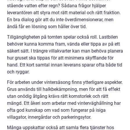
stående vatten efter regn? Sådana frågor hjälper
leverantören att styra mot rätt material och rätt fraktion.
En bra dialog gör att du inte överdimensionerar, men
ändå får en lösning som håller över tid.
Tillgängligheten på tomten spelar också roll. Lastbilen
behöver kunna komma fram, vända eller tippa av på ett
säkert sätt. I trängre villakvarter kan man behöva planera
hur gruset ska tippas för att minimera skyfflande för
hand. Ett kort samtal innan leverans sparar ofta både tid
och ryggar.
För arbeten under vintersäsong finns ytterligare aspekter.
Grus används till halkbekämpning, men för att få effekt
utan onödig åtgång krävs rätt kornstorlek och rätt
mängd. Ett åkeri som arbetar med vinterväghållning har
ofta god kunskap om vad som fungerar på isiga
villagator, innergårdar och parkeringsytor.
Många uppskattar också att samla flera tjänster hos