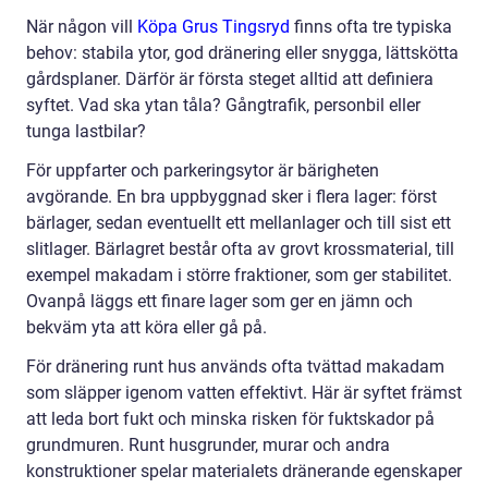
När någon vill
Köpa Grus Tingsryd
finns ofta tre typiska
behov: stabila ytor, god dränering eller snygga, lättskötta
gårdsplaner. Därför är första steget alltid att definiera
syftet. Vad ska ytan tåla? Gångtrafik, personbil eller
tunga lastbilar?
För uppfarter och parkeringsytor är bärigheten
avgörande. En bra uppbyggnad sker i flera lager: först
bärlager, sedan eventuellt ett mellanlager och till sist ett
slitlager. Bärlagret består ofta av grovt krossmaterial, till
exempel makadam i större fraktioner, som ger stabilitet.
Ovanpå läggs ett finare lager som ger en jämn och
bekväm yta att köra eller gå på.
För dränering runt hus används ofta tvättad makadam
som släpper igenom vatten effektivt. Här är syftet främst
att leda bort fukt och minska risken för fuktskador på
grundmuren. Runt husgrunder, murar och andra
konstruktioner spelar materialets dränerande egenskaper