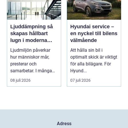
Ljuddämpning så
Hyundai service –
skapas hållbart
en nyckel till bilens
lugn i moderna
välmående
lokaler
Ljudmiljön påverkar
Att hålla sin bil i
hur människor mår,
optimalt skick är viktigt
presterar och
för alla bilägare. För
samarbetar. I många
Hyund...
kontor, skolor och
08 juli 2026
07 juli 2026
offentli...
Adress