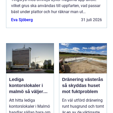
vilket grus ska användas till uppfarten, vad passar
bäst under plattor och hur räknar man ut
mängden? Med rätt kunskap blir både planering,
Eva Sjöberg
31 juli 2026
beställning och utf...
Lediga
Dränering västerås
kontorslokaler i
så skyddas huset
malmö så väljer
mot fuktproblem
företag rätt läge
Att hitta lediga
En väl utförd dränering
och lokal
kontorslokaler i Malmö
runt husgrund och tomt
handlar sällan bara om
är en av de viktigaste