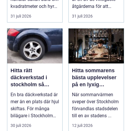
kvadratmeter och hyra.
åtgärderna för att
För många före...
undvika fuk...
31 juli 2026
31 juli 2026
Hitta rätt
Hitta sommarens
däckverkstad i
bästa upplevelser
stockholm så
på en lyxig
väljer du tryggt
uteservering på
En bra däckverkstad är
När sommarvärmen
och smart
Östermalm
mer än en plats där hjul
sveper över Stockholm
skiftas. För många
förvandlas stadsdelen
bilägare i Stockholm
till en av stadens ...
handlar vale...
30 juli 2026
12 juli 2026