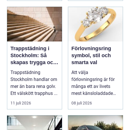
Trappstädning i
Förlovningsring
Stockholm: Så
symbol, stil och
skapas trygga och
smarta val
trivsamma
Trappstädning
Att välja
trapphus
Stockholm handlar om
förlovningsring är för
mer än bara rena golv.
många ett av livets
Ett välskött trapphus ...
mest känsloladdade
beslut. Ringen ska
11 juli 2026
08 juli 2026
spegla kä...