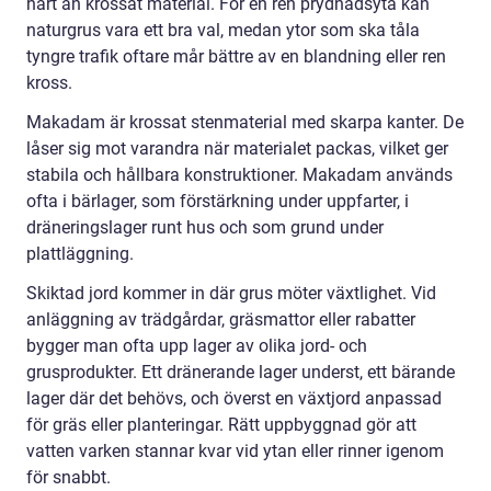
hårt än krossat material. För en ren prydnadsyta kan
naturgrus vara ett bra val, medan ytor som ska tåla
tyngre trafik oftare mår bättre av en blandning eller ren
kross.
Makadam är krossat stenmaterial med skarpa kanter. De
låser sig mot varandra när materialet packas, vilket ger
stabila och hållbara konstruktioner. Makadam används
ofta i bärlager, som förstärkning under uppfarter, i
dräneringslager runt hus och som grund under
plattläggning.
Skiktad jord kommer in där grus möter växtlighet. Vid
anläggning av trädgårdar, gräsmattor eller rabatter
bygger man ofta upp lager av olika jord- och
grusprodukter. Ett dränerande lager underst, ett bärande
lager där det behövs, och överst en växtjord anpassad
för gräs eller planteringar. Rätt uppbyggnad gör att
vatten varken stannar kvar vid ytan eller rinner igenom
för snabbt.