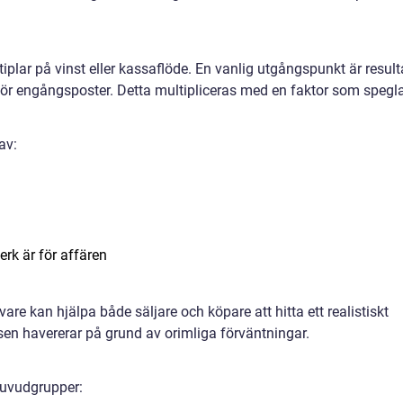
plar på vinst eller kassaflöde. En vanlig utgångspunkt är result
t för engångsposter. Detta multipliceras med en faktor som spegl
av:
erk är för affären
re kan hjälpa både säljare och köpare att hitta ett realistiskt
sen havererar på grund av orimliga förväntningar.
huvudgrupper: