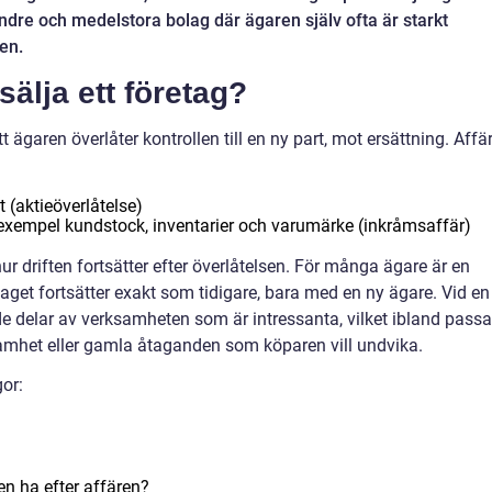
ndre och medelstora bolag där ägaren själv ofta är starkt
en.
sälja ett företag?
t ägaren överlåter kontrollen till en ny part, mot ersättning. Affä
t (aktieöverlåtelse)
ll exempel kundstock, inventarier och varumärke (inkråmsaffär)
ur driften fortsätter efter överlåtelsen. För många ägare är en
laget fortsätter exakt som tidigare, bara med en ny ägare. Vid en
e delar av verksamheten som är intressanta, vilket ibland passa
amhet eller gamla åtaganden som köparen vill undvika.
gor:
en ha efter affären?