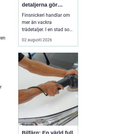
detaljerna gör
skillnaden
Finsnickeri handlar om
mer än vackra
trädetaljer. I en stad som
Stockholm, där många
ren
02 augusti 2026
bor på begränsad yta,
blir skräddarsydda
lösningar en avgörande
del av ett funktionellt
hem. Genom genuint
hantverk går det att
r
skapa möbler och
inredning som både l...
Bilfärg: En värld full