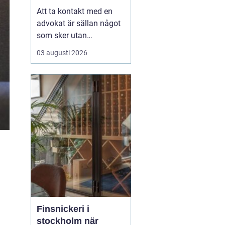
juridisk hjälp
Att ta kontakt med en
advokat är sällan något
som sker utan
anledning. Ofta handlar
03 augusti 2026
det om en konflikt, en
livsförändring eller en
affärsmöjlighet som
kräver trygg juridisk
vägledning. För den som
söker advokat
helsingborg blir
utmaningen inte bara a...
a
Finsnickeri i
stockholm när