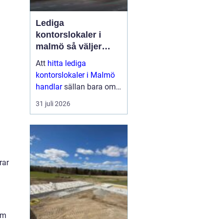
Lediga
kontorslokaler i
malmö så väljer
företag rätt läge och
Att
hitta lediga
lokal
kontorslokaler i Malmö
handlar
sällan bara om
kvadratmeter och hyra.
31 juli 2026
För många företag är
kontoret en strategisk
resurs: en plats där
medarbetare möts,
kunder tas ...
rar
om