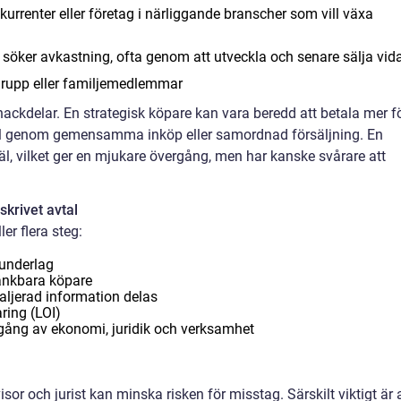
kurrenter eller företag i närliggande branscher som vill växa
 söker avkastning, ofta genom att utveckla och senare sälja vid
sgrupp eller familjemedlemmar
nackdelar. En strategisk köpare kan vara beredd att betala mer f
mpel genom gemensamma inköp eller samordnad försäljning. En
l, vilket ger en mjukare övergång, men har kanske svårare att
skrivet avtal
er flera steg:
 underlag
tänkbara köpare
aljerad information delas
aring (LOI)
ång av ekonomi, juridik och verksamhet
isor och jurist kan minska risken för misstag. Särskilt viktigt är 