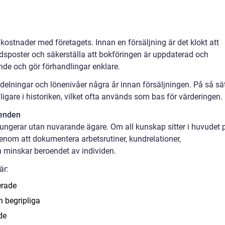
ostnader med företagets. Innan en försäljning är det klokt att
adsposter och säkerställa att bokföringen är uppdaterad och
ende och gör förhandlingar enklare.
tdelningar och lönenivåer några år innan försäljningen. På så sä
igare i historiken, vilket ofta används som bas för värderingen.
oenden
fungerar utan nuvarande ägare. Om all kunskap sitter i huvudet 
nom att dokumentera arbetsrutiner, kundrelationer,
m minskar beroendet av individen.
är:
erade
h begripliga
de