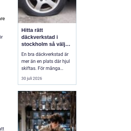
are
Hitta rätt
ör
däckverkstad i
stockholm så väljer
du tryggt och smart
En bra däckverkstad är
mer än en plats där hjul
skiftas. För många
bilägare i Stockholm
30 juli 2026
handlar valet av
verkstad om säkerhet, tid
och trygghet i vardagen.
Med hektisk trafik,
skiftande väder och
trånga parkeringsgarage
behöver däcken fungera
att