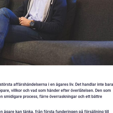
e största affärshändelserna i en ägares liv. Det handlar inte bar
öpare, villkor och vad som händer efter överlåtelsen. Den som
d en smidigare process, färre överraskningar och ett bättre
ägare kan tänka, från första funderingen på försäljning till