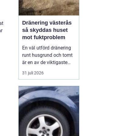
Dränering västerås
at
så skyddas huset
ar
mot fuktproblem
En väl utförd dränering
runt husgrund och tomt
är en av de viktigaste
åtgärderna för att
31 juli 2026
undvika fukt, mögel och
frostskador. I ett klimat
som i Västerås, med
växlande temperaturer,
snö, regn och tjäle,
utsätts mark och
byggnader för stora
påfrestnin...