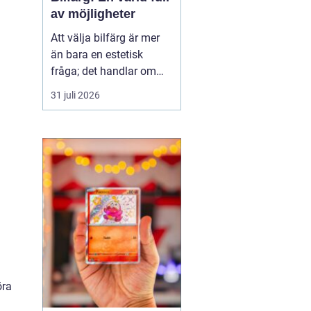
av möjligheter
Att välja bilfärg är mer
än bara en estetisk
fråga; det handlar om
stil, personlighet och
31 juli 2026
ibland till och med
funktion. En bils färg
kan påverka allt från
dess andrahandsvärde
till hur den syns i trafik...
öra