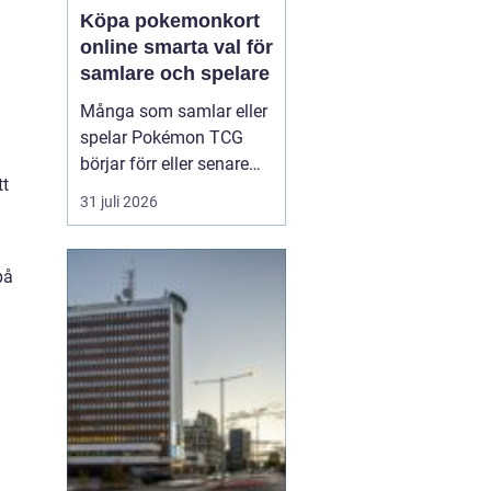
Köpa pokemonkort
online smarta val för
samlare och spelare
Många som samlar eller
spelar Pokémon TCG
börjar förr eller senare
tt
fundera på hur de kan
31 juli 2026
köpa kort på ett enklare
och mer kontrollerat sätt.
Att Köpa Pokemonkort
på
online ger
tillgång till
större utbud, bättre
prisjä...