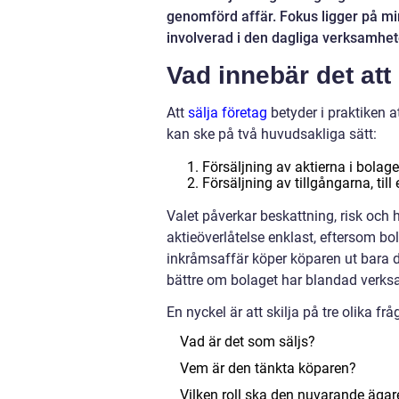
genomförd affär. Fokus ligger på mi
involverad i den dagliga verksamhet
Vad innebär det att 
Att
sälja företag
betyder i praktiken at
kan ske på två huvudsakliga sätt:
Försäljning av aktierna i bolage
Försäljning av tillgångarna, ti
Valet påverkar beskattning, risk och h
aktieöverlåtelse enklast, eftersom bo
inkråmsaffär köper köparen ut bara d
bättre om bolaget har blandad verks
En nyckel är att skilja på tre olika frå
Vad är det som säljs?
Vem är den tänkta köparen?
Vilken roll ska den nuvarande ägar