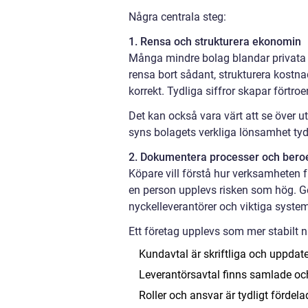
Några centrala steg:
1. Rensa och strukturera ekonomin
Många mindre bolag blandar privata k
rensa bort sådant, strukturera kostn
korrekt. Tydliga siffror skapar förtro
Det kan också vara värt att se över u
syns bolagets verkliga lönsamhet tydl
2. Dokumentera processer och ber
Köpare vill förstå hur verksamheten 
en person upplevs risken som hög. Ge
nyckelleverantörer och viktiga syste
Ett företag upplevs som mer stabilt n
Kundavtal är skriftliga och uppdat
Leverantörsavtal finns samlade oc
Roller och ansvar är tydligt fördela