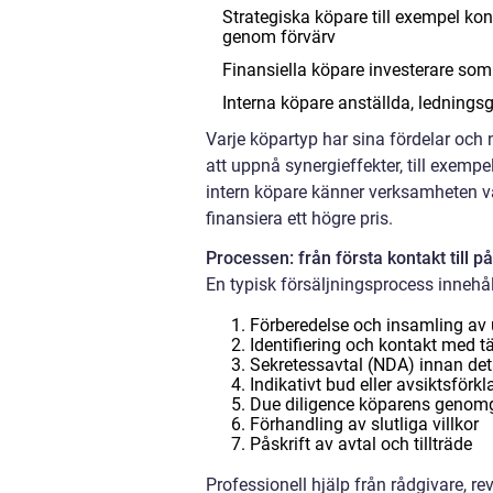
Strategiska köpare till exempel kon
genom förvärv
Finansiella köpare investerare som
Interna köpare anställda, ledning
Varje köpartyp har sina fördelar och 
att uppnå synergieffekter, till exe
intern köpare känner verksamheten vä
finansiera ett högre pris.
Processen: från första kontakt till på
En typisk försäljningsprocess innehåll
Förberedelse och insamling av
Identifiering och kontakt med 
Sekretessavtal (NDA) innan det
Indikativt bud eller avsiktsförkl
Due diligence köparens genomg
Förhandling av slutliga villkor
Påskrift av avtal och tillträde
Professionell hjälp från rådgivare, rev