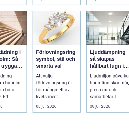
r många
åtgärderna för att
vale...
undvika fuk...
tädning i
Förlovningsring
Ljuddämpning
olm: Så
symbol, stil och
så skapas
 trygga
smarta val
hållbart lugn i
ivsamma
moderna lokale
ädning
Att välja
Ljudmiljön påverka
us
lm handlar
förlovningsring är
hur människor mår,
än bara
för många ett av
presterar och
. Ett
livets mest
samarbetar. I
trapphus ...
känsloladdade
många kontor,
26
08 juli 2026
08 juli 2026
beslut. Ringen ska
skolor och offentli..
spegla kä...