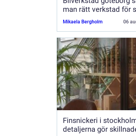
Bilverkstad göteborg så hittar
man rätt verkstad för s
Mikaela Bergholm
06 au
Finsnickeri i stockholm n
detaljerna gör skillna