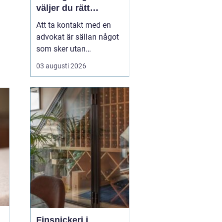
väljer du rätt
juridisk hjälp
Att ta kontakt med en
advokat är sällan något
som sker utan
anledning. Ofta handlar
03 augusti 2026
det om en konflikt, en
livsförändring eller en
affärsmöjlighet som
kräver trygg juridisk
vägledning. För den som
söker advokat
helsingborg blir
utmaningen inte bara a...
Finsnickeri i