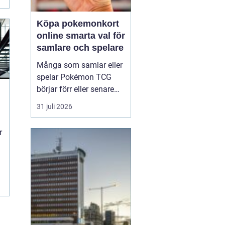
Köpa pokemonkort
online smarta val för
samlare och spelare
Många som samlar eller
spelar Pokémon TCG
börjar förr eller senare
fundera på hur de kan
31 juli 2026
köpa kort på ett enklare
och mer kontrollerat sätt.
r
r
Att Köpa Pokemonkort
online ger
tillgång till
större utbud, bättre
prisjä...
.