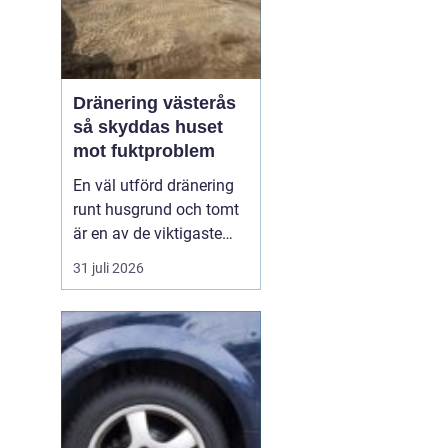
Dränering västerås
så skyddas huset
mot fuktproblem
En väl utförd dränering
runt husgrund och tomt
är en av de viktigaste
åtgärderna för att
31 juli 2026
undvika fukt, mögel och
frostskador. I ett klimat
som i Västerås, med
växlande temperaturer,
snö, regn och tjäle,
utsätts mark och
byggnader för stora