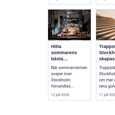
hur de kan köpa
hyra. Fö
kort p...
före...
Hitta
Trapps
sommarens
Stockh
bästa
skapas
upplevelser på
och tr
När sommarvärmen
Trappst
en lyxig
trapph
sveper över
Stockho
uteservering på
Stockholm
om mer 
Östermalm
förvandlas
rena golv
stadsdelen till en av
välskött 
12 juli 2026
11 juli 20
stadens ...