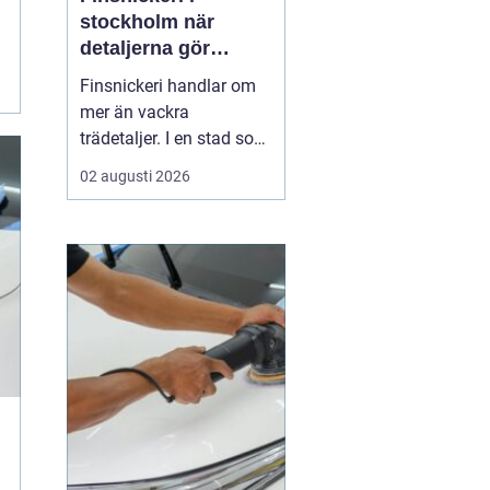
stockholm när
detaljerna gör
skillnaden
Finsnickeri handlar om
mer än vackra
trädetaljer. I en stad som
Stockholm, där många
02 augusti 2026
bor på begränsad yta,
blir skräddarsydda
lösningar en avgörande
del av ett funktionellt
hem. Genom genuint
hantverk går det att
skapa möbler och
inredning som både l...