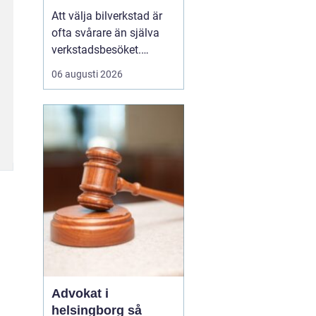
för sin bil
Att välja bilverkstad är
ofta svårare än själva
verkstadsbesöket.
Många bilägare i
06 augusti 2026
Göteborg upplever
samma sak: prisnivåer
som skiljer sig stort,
varierande kvalitet och
en känsla av osäkerhet
kring vad som faktiskt
ingår i en service.
Samtidigt är b...
Advokat i
helsingborg så