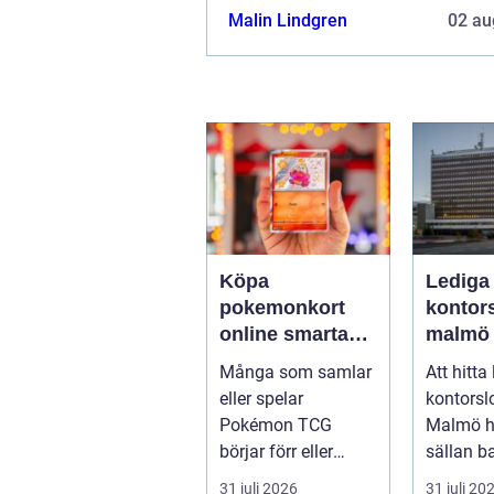
Malin Lindgren
02 au
Köpa
Lediga
pokemonkort
kontors
online smarta
malmö så välje
val för samlare
företag
Många som samlar
Att hitta
och spelare
och lok
eller spelar
kontorslo
Pokémon TCG
Malmö h
börjar förr eller
sällan b
senare fundera på
kvadratm
31 juli 2026
31 juli 20