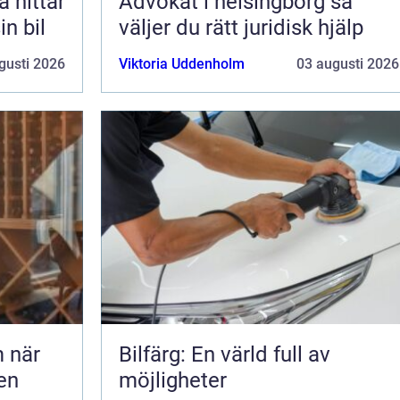
Advokat i helsingborg så
in bil
väljer du rätt juridisk hjälp
gusti 2026
Viktoria Uddenholm
03 augusti 2026
är
Bilfärg: En värld full av
den
möjligheter