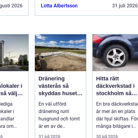
gusti 2026
Lotta Albertsson
31 juli 2026
Dränering
Hitta rätt
lokaler i
västerås så
däckverkstad i
r
skyddas huset
stockholm så
 rätt läge
mot fuktproblem
väljer du tryggt
 lediga
En väl utförd
En bra däckverksta
al
och smart
kaler i
dränering runt
är mer än en plats
andlar
husgrund och tomt
där hjul skiftas. För
ara om
är en av de
många bilägare i
eter och
viktigaste
Stockholm handlar
26
31 juli 2026
30 juli 2026