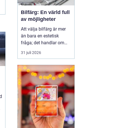
Bilfärg: En värld full
av möjligheter
Att välja bilfärg är mer
än bara en estetisk
fråga; det handlar om
stil, personlighet och
31 juli 2026
ibland till och med
funktion. En bils färg
kan påverka allt från
dess andrahandsvärde
till hur den syns i trafik...
d