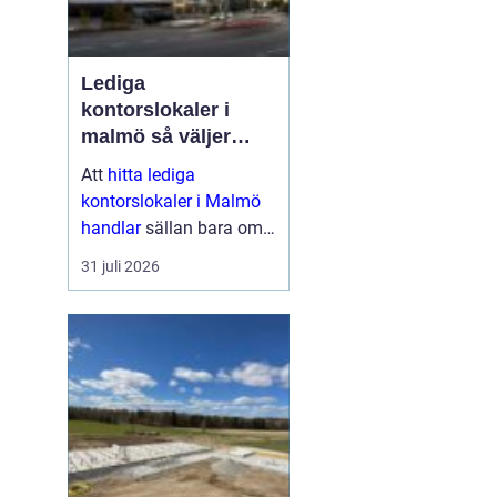
Lediga
kontorslokaler i
malmö så väljer
företag rätt läge och
Att
hitta lediga
lokal
kontorslokaler i Malmö
handlar
sällan bara om
kvadratmeter och hyra.
31 juli 2026
För många företag är
kontoret en strategisk
resurs: en plats där
medarbetare möts,
kunder tas ...