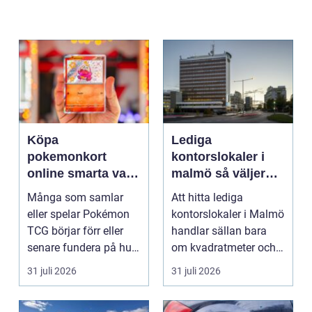
Köpa
Lediga
pokemonkort
kontorslokaler i
online smarta val
malmö så väljer
för samlare och
företag rätt läge
Många som samlar
Att hitta lediga
spelare
och lokal
eller spelar Pokémon
kontorslokaler i Malmö
TCG börjar förr eller
handlar sällan bara
senare fundera på hur
om kvadratmeter och
de kan köpa kort p...
hyra. För många före...
31 juli 2026
31 juli 2026