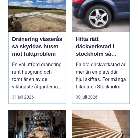
Dränering västerås
Hitta rätt
så skyddas huset
däckverkstad i
mot fuktproblem
stockholm så
väljer du tryggt
En väl utförd dränering
En bra däckverkstad är
och smart
runt husgrund och
mer än en plats där
tomt är en av de
hjul skiftas. För många
viktigaste åtgärderna
bilägare i Stockholm
för att undvika fuk...
handlar vale...
31 juli 2026
30 juli 2026