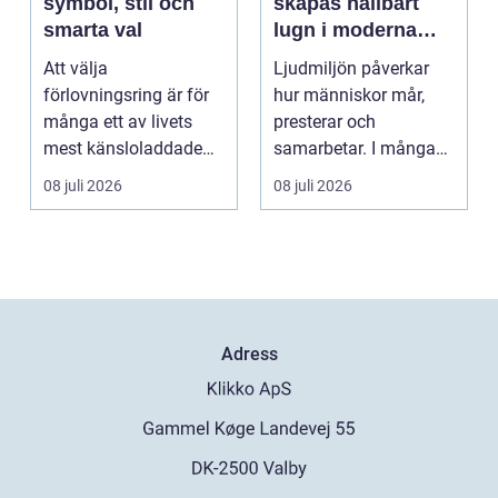
symbol, stil och
skapas hållbart
smarta val
lugn i moderna
lokaler
Att välja
Ljudmiljön påverkar
förlovningsring är för
hur människor mår,
många ett av livets
presterar och
mest känsloladdade
samarbetar. I många
beslut. Ringen ska
kontor, skolor och
08 juli 2026
08 juli 2026
spegla kä...
offentli...
Adress