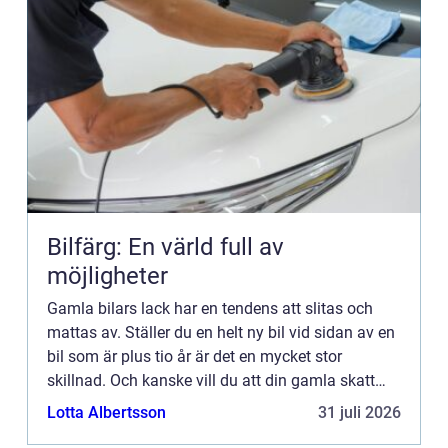
Bilfärg: En värld full av
möjligheter
Gamla bilars lack har en tendens att slitas och
mattas av. Ställer du en helt ny bil vid sidan av en
bil som är plus tio år är det en mycket stor
skillnad. Och kanske vill du att din gamla skatt
ska få glänsa i solens sken, precis som alla nya
Lotta Albertsson
31 juli 2026
bilar ...