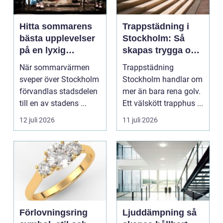
Hitta sommarens
Trappstädning i
bästa upplevelser
Stockholm: Så
på en lyxig
skapas trygga och
uteservering på
trivsamma
När sommarvärmen
Trappstädning
Östermalm
trapphus
sveper över Stockholm
Stockholm handlar om
förvandlas stadsdelen
mer än bara rena golv.
till en av stadens ...
Ett välskött trapphus ...
12 juli 2026
11 juli 2026
Förlovningsring
Ljuddämpning så