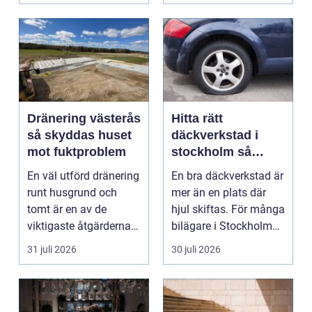
Dränering västerås
Hitta rätt
så skyddas huset
däckverkstad i
mot fuktproblem
stockholm så
väljer du tryggt
En väl utförd dränering
En bra däckverkstad är
och smart
runt husgrund och
mer än en plats där
tomt är en av de
hjul skiftas. För många
viktigaste åtgärderna
bilägare i Stockholm
för att undvika fuk...
handlar vale...
31 juli 2026
30 juli 2026