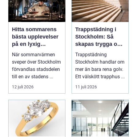
Hitta sommarens
Trappstädning i
bästa upplevelser
Stockholm: Så
på en lyxig
skapas trygga och
uteservering på
trivsamma
När sommarvärmen
Trappstädning
Östermalm
trapphus
sveper över Stockholm
Stockholm handlar om
förvandlas stadsdelen
mer än bara rena golv.
till en av stadens ...
Ett välskött trapphus ...
12 juli 2026
11 juli 2026