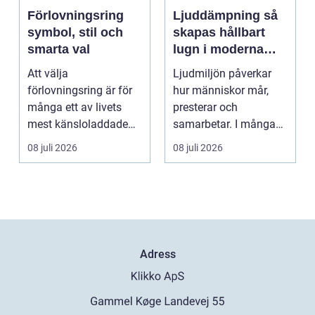
Förlovningsring
Ljuddämpning så
symbol, stil och
skapas hållbart
smarta val
lugn i moderna
lokaler
Att välja
Ljudmiljön påverkar
förlovningsring är för
hur människor mår,
många ett av livets
presterar och
mest känsloladdade
samarbetar. I många
beslut. Ringen ska
kontor, skolor och
08 juli 2026
08 juli 2026
spegla kä...
offentli...
Adress