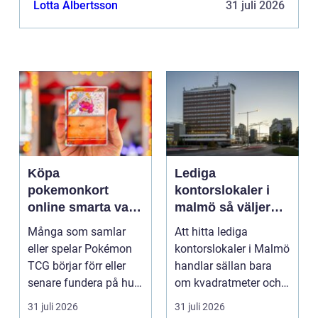
Lotta Albertsson
31 juli 2026
Köpa
Lediga
pokemonkort
kontorslokaler i
online smarta val
malmö så väljer
för samlare och
företag rätt läge
Många som samlar
Att hitta lediga
spelare
och lokal
eller spelar Pokémon
kontorslokaler i Malmö
TCG börjar förr eller
handlar sällan bara
senare fundera på hur
om kvadratmeter och
de kan köpa kort p...
hyra. För många före...
31 juli 2026
31 juli 2026