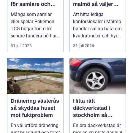
för samlare och
malmö så väljer
spelare
företag rätt läge
Många som samlar
Att hitta lediga
och lokal
eller spelar Pokémon
kontorslokaler i Malmö
TCG börjar förr eller
handlar sällan bara om
senare fundera på hur
kvadratmeter och hyra.
de kan köpa kort p...
För många före...
31 juli 2026
31 juli 2026
Dränering västerås
Hitta rätt
så skyddas huset
däckverkstad i
mot fuktproblem
stockholm så
väljer du tryggt
En väl utförd dränering
En bra däckverkstad är
och smart
runt husgrund och tomt
mer än en plats där hjul