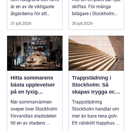
är en av de viktigaste
skiftas. För många
åtgärderna för att
bilägare i Stockholm
undvika fuk...
handlar vale...
31 juli 2026
30 juli 2026
Hitta sommarens
Trappstädning i
bästa upplevelser
Stockholm: Så
på en lyxig
skapas trygga och
uteservering på
trivsamma
När sommarvärmen
Trappstädning
Östermalm
trapphus
sveper över Stockholm
Stockholm handlar om
förvandlas stadsdelen
mer än bara rena golv.
till en av stadens ...
Ett välskött trapphus ...