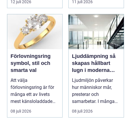
12 juli 2026
11 juli 2026
Förlovningsring
Ljuddämpning så
symbol, stil och
skapas hållbart
smarta val
lugn i moderna
lokaler
Att välja
Ljudmiljön påverkar
förlovningsring är för
hur människor mår,
många ett av livets
presterar och
mest känsloladdade
samarbetar. I många
beslut. Ringen ska
kontor, skolor och
08 juli 2026
08 juli 2026
spegla kä...
offentli...