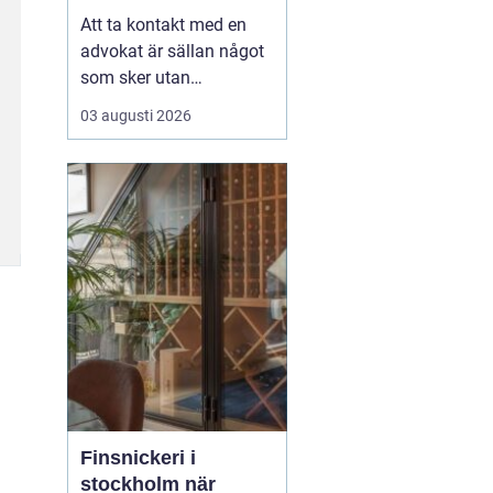
juridisk hjälp
Att ta kontakt med en
advokat är sällan något
som sker utan
anledning. Ofta handlar
03 augusti 2026
det om en konflikt, en
livsförändring eller en
affärsmöjlighet som
kräver trygg juridisk
vägledning. För den som
söker advokat
helsingborg blir
utmaningen inte bara a...
Finsnickeri i
stockholm när