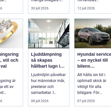
e
Stockholm handlar
stadsdelen till en a
26
30 juli 2026
12 juli 2026
a för att
vale...
stadens ...
uk...
ningsring
Ljuddämpning
Hyundai servic
 stil och
så skapas
– en nyckel till
 val
hållbart lugn i
bilens
moderna lokaler
välmående
Ljudmiljön påverkar
Att hålla sin bil i
ngsring är
hur människor mår,
optimalt skick är
a ett av
presterar och
viktigt för alla
est
samarbetar. I
bilägare. För
addade
många kontor,
Hyund...
26
08 juli 2026
07 juli 2026
Ringen ska
skolor och offentli...
...