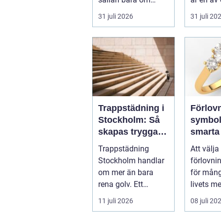
kvadratmeter och
viktigast
31 juli 2026
31 juli 20
hyra. För många
åtgärdern
före...
undvika f
Trappstädning i
Förlov
Stockholm: Så
symbol,
skapas trygga
smarta
och trivsamma
Trappstädning
Att välja
trapphus
Stockholm handlar
förlovni
om mer än bara
för mång
rena golv. Ett
livets m
välskött trapphus ...
känslol
11 juli 2026
08 juli 20
beslut. 
spegla kä