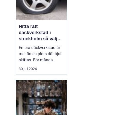
Hitta rätt
däckverkstad i
stockholm så väljer
du tryggt och smart
En bra däckverkstad är
mer än en plats där hjul
skiftas. För många
bilägare i Stockholm
30 juli 2026
handlar valet av
verkstad om säkerhet, tid
och trygghet i vardagen.
Med hektisk trafik,
skiftande väder och
trånga parkeringsgarage
behöver däcken fungera