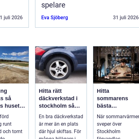
spelare
1 juli 2026
Eva Sjöberg
31 juli 2026
ing
Hitta rätt
Hitta
 så
däckverkstad i
sommarens
s huset
stockholm så
bästa
ktproblem
väljer du tryggt
upplevelser på
tförd
En bra däckverkstad
När sommarvärme
och smart
en lyxig
g runt
är mer än en plats
sveper över
uteservering på
d och tomt
där hjul skiftas. För
Stockholm
Östermalm
 de
många bilägare i
förvandlas