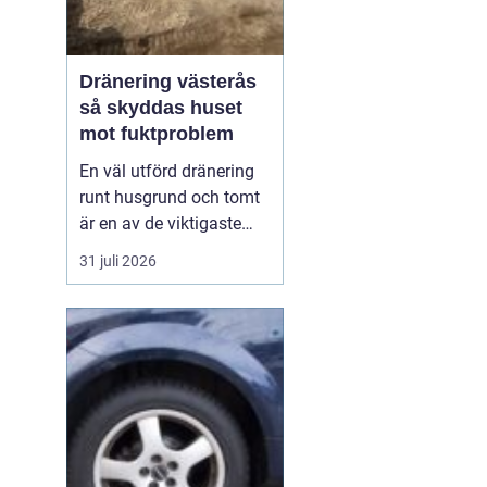
Dränering västerås
så skyddas huset
mot fuktproblem
En väl utförd dränering
runt husgrund och tomt
är en av de viktigaste
åtgärderna för att
31 juli 2026
undvika fukt, mögel och
frostskador. I ett klimat
som i Västerås, med
växlande temperaturer,
snö, regn och tjäle,
utsätts mark och
byggnader för stora
påfrestnin...