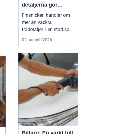
detaljerna gör
skillnaden
Finsnickeri handlar om
mer än vackra
trädetaljer. I en stad som
Stockholm, där många
02 augusti 2026
bor på begränsad yta,
blir skräddarsydda
lösningar en avgörande
del av ett funktionellt
hem. Genom genuint
hantverk går det att
skapa möbler och
inredning som både l...
Bilfärg: En värld full