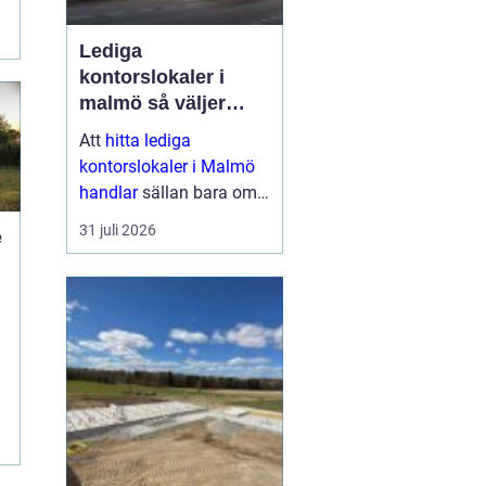
v
Lediga
kontorslokaler i
malmö så väljer
företag rätt läge och
Att
hitta lediga
lokal
kontorslokaler i Malmö
handlar
sällan bara om
kvadratmeter och hyra.
31 juli 2026
e
För många företag är
kontoret en strategisk
resurs: en plats där
medarbetare möts,
kunder tas ...