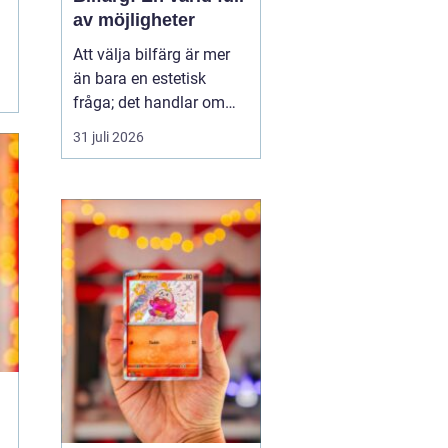
av möjligheter
Att välja bilfärg är mer
än bara en estetisk
fråga; det handlar om
stil, personlighet och
31 juli 2026
ibland till och med
funktion. En bils färg
kan påverka allt från
dess andrahandsvärde
till hur den syns i trafik...