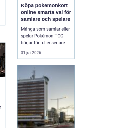
Köpa pokemonkort
online smarta val för
samlare och spelare
Många som samlar eller
spelar Pokémon TCG
börjar förr eller senare
fundera på hur de kan
31 juli 2026
köpa kort på ett enklare
och mer kontrollerat sätt.
Att Köpa Pokemonkort
online ger
tillgång till
större utbud, bättre
prisjä...
n