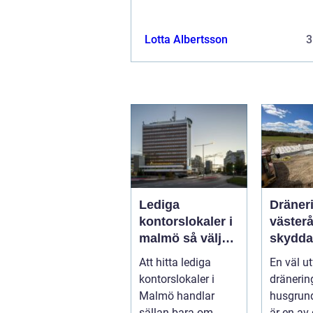
Lotta Albertsson
3
Lediga
Dräner
kontorslokaler i
västerås
malmö så väljer
skydda
företag rätt läge
mot fu
Att hitta lediga
En väl u
och lokal
kontorslokaler i
dränerin
Malmö handlar
husgrun
sällan bara om
är en av