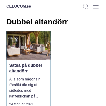
CELOCOM.
se
Dubbel altandörr
Satsa på dubbel
altandörr
Alla som någonsin
försökt åla sig ut
sidledes med
kaffebrickan på
altanen vet att en enkel
24 februari 2021