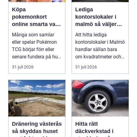
Köpa
Lediga
pokemonkort
kontorslokaler i
online smarta val
malmö så väljer
för samlare och
företag rätt läge
Många som samlar
Att hitta lediga
spelare
och lokal
eller spelar Pokémon
kontorslokaler i Malmö
TCG börjar förr eller
handlar sällan bara
senare fundera på hur
om kvadratmeter och
de kan köpa kort p...
hyra. För många före...
31 juli 2026
31 juli 2026
Dränering västerås
Hitta rätt
så skyddas huset
däckverkstad i