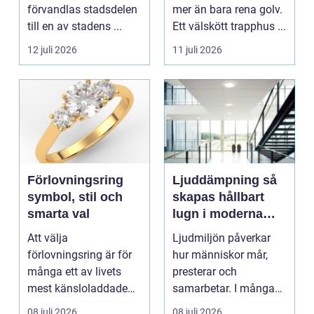
förvandlas stadsdelen
mer än bara rena golv.
till en av stadens ...
Ett välskött trapphus ...
12 juli 2026
11 juli 2026
Förlovningsring
Ljuddämpning så
symbol, stil och
skapas hållbart
smarta val
lugn i moderna
lokaler
Att välja
Ljudmiljön påverkar
förlovningsring är för
hur människor mår,
många ett av livets
presterar och
mest känsloladdade
samarbetar. I många
beslut. Ringen ska
kontor, skolor och
08 juli 2026
08 juli 2026