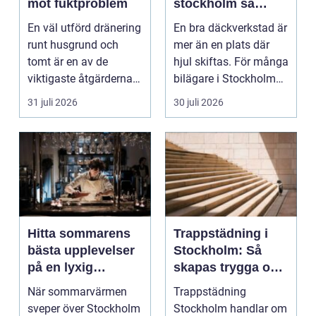
mot fuktproblem
stockholm så
väljer du tryggt
En väl utförd dränering
En bra däckverkstad är
och smart
runt husgrund och
mer än en plats där
tomt är en av de
hjul skiftas. För många
viktigaste åtgärderna
bilägare i Stockholm
för att undvika fuk...
handlar vale...
31 juli 2026
30 juli 2026
Hitta sommarens
Trappstädning i
bästa upplevelser
Stockholm: Så
på en lyxig
skapas trygga och
uteservering på
trivsamma
När sommarvärmen
Trappstädning
Östermalm
trapphus
sveper över Stockholm
Stockholm handlar om