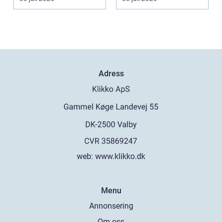
spegla kä...
offentli...
Adress
web:
www.klikko.dk
Menu
Annonsering
Om oss