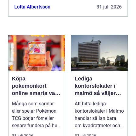
Lotta Albertsson
31 juli 2026
Köpa
Lediga
pokemonkort
kontorslokaler i
online smarta val
malmö så väljer
för samlare och
företag rätt läge
Många som samlar
Att hitta lediga
spelare
och lokal
eller spelar Pokémon
kontorslokaler i Malmö
TCG börjar förr eller
handlar sällan bara
senare fundera på hur
om kvadratmeter och
de kan köpa kort p...
hyra. För många före...
31 juli 2026
31 juli 2026