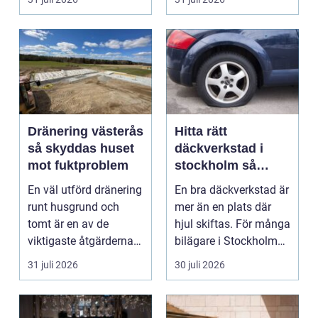
Dränering västerås
Hitta rätt
så skyddas huset
däckverkstad i
mot fuktproblem
stockholm så
väljer du tryggt
En väl utförd dränering
En bra däckverkstad är
och smart
runt husgrund och
mer än en plats där
tomt är en av de
hjul skiftas. För många
viktigaste åtgärderna
bilägare i Stockholm
för att undvika fuk...
handlar vale...
31 juli 2026
30 juli 2026