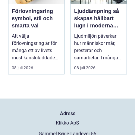
Förlovningsring
Ljuddämpning så
symbol, stil och
skapas hållbart
smarta val
lugn i moderna
lokaler
Att välja
Ljudmiljön påverkar
förlovningsring är för
hur människor mår,
många ett av livets
presterar och
mest känsloladdade
samarbetar. I många
beslut. Ringen ska
kontor, skolor och
08 juli 2026
08 juli 2026
spegla kä...
offentli...
Adress