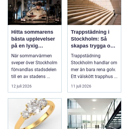
Hitta sommarens
Trappstädning i
bästa upplevelser
Stockholm: Så
på en lyxig
skapas trygga och
uteservering på
trivsamma
När sommarvärmen
Trappstädning
Östermalm
trapphus
sveper över Stockholm
Stockholm handlar om
förvandlas stadsdelen
mer än bara rena golv.
till en av stadens ...
Ett välskött trapphus ...
12 juli 2026
11 juli 2026