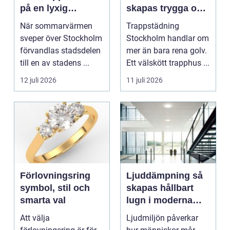
på en lyxig
skapas trygga och
uteservering på
trivsamma
När sommarvärmen
Trappstädning
Östermalm
trapphus
sveper över Stockholm
Stockholm handlar om
förvandlas stadsdelen
mer än bara rena golv.
till en av stadens ...
Ett välskött trapphus ...
12 juli 2026
11 juli 2026
Förlovningsring
Ljuddämpning så
symbol, stil och
skapas hållbart
smarta val
lugn i moderna
lokaler
Att välja
Ljudmiljön påverkar