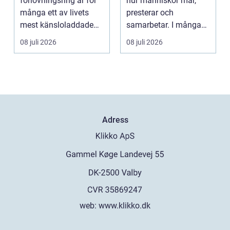
förlovningsring är för
hur människor mår,
många ett av livets
presterar och
mest känsloladdade
samarbetar. I många
beslut. Ringen ska
kontor, skolor och
08 juli 2026
08 juli 2026
spegla kä...
offentli...
Adress
web:
www.klikko.dk