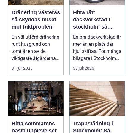
Dränering västerås
Hitta rätt
så skyddas huset
däckverkstad i
mot fuktproblem
stockholm så
väljer du tryggt
En väl utförd dränering
En bra däckverkstad är
och smart
runt husgrund och
mer än en plats där
tomt är en av de
hjul skiftas. För många
viktigaste åtgärderna
bilägare i Stockholm
för att undvika fuk...
handlar vale...
31 juli 2026
30 juli 2026
Hitta sommarens
Trappstädning i
bästa upplevelser
Stockholm: Så