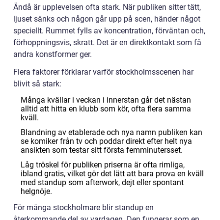
Ändå är upplevelsen ofta stark. När publiken sitter tätt,
ljuset sänks och någon går upp på scen, händer något
speciellt. Rummet fylls av koncentration, förväntan och,
förhoppningsvis, skratt. Det är en direktkontakt som få
andra konstformer ger.
Flera faktorer förklarar varför stockholmsscenen har
blivit så stark:
Många kvällar i veckan i innerstan går det nästan
alltid att hitta en klubb som kör, ofta flera samma
kväll.
Blandning av etablerade och nya namn publiken kan
se komiker från tv och poddar direkt efter helt nya
ansikten som testar sitt första femminutersset.
Låg tröskel för publiken priserna är ofta rimliga,
ibland gratis, vilket gör det lätt att bara prova en kväll
med standup som afterwork, dejt eller spontant
helgnöje.
För många stockholmare blir standup en
återkommande del av vardagen. Den fungerar som en