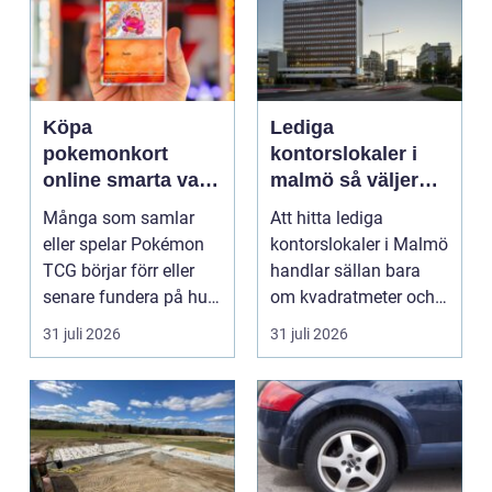
Köpa
Lediga
pokemonkort
kontorslokaler i
online smarta val
malmö så väljer
för samlare och
företag rätt läge
Många som samlar
Att hitta lediga
spelare
och lokal
eller spelar Pokémon
kontorslokaler i Malmö
TCG börjar förr eller
handlar sällan bara
senare fundera på hur
om kvadratmeter och
de kan köpa kort p...
hyra. För många före...
31 juli 2026
31 juli 2026