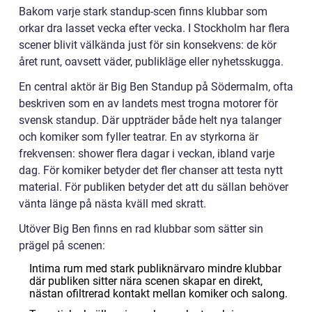
Bakom varje stark standup-scen finns klubbar som
orkar dra lasset vecka efter vecka. I Stockholm har flera
scener blivit välkända just för sin konsekvens: de kör
året runt, oavsett väder, publikläge eller nyhetsskugga.
En central aktör är Big Ben Standup på Södermalm, ofta
beskriven som en av landets mest trogna motorer för
svensk standup. Där uppträder både helt nya talanger
och komiker som fyller teatrar. En av styrkorna är
frekvensen: shower flera dagar i veckan, ibland varje
dag. För komiker betyder det fler chanser att testa nytt
material. För publiken betyder det att du sällan behöver
vänta länge på nästa kväll med skratt.
Utöver Big Ben finns en rad klubbar som sätter sin
prägel på scenen:
Intima rum med stark publiknärvaro mindre klubbar
där publiken sitter nära scenen skapar en direkt,
nästan ofiltrerad kontakt mellan komiker och salong.