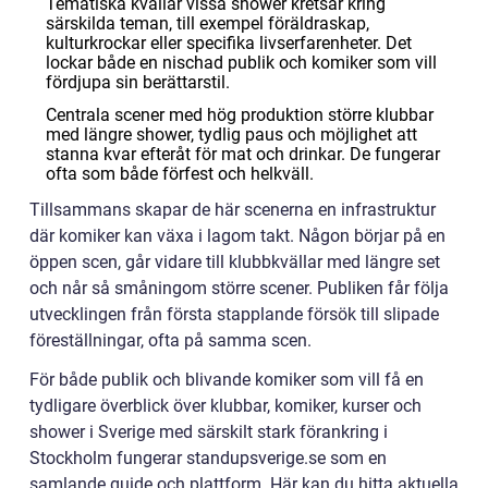
Tematiska kvällar vissa shower kretsar kring
särskilda teman, till exempel föräldraskap,
kulturkrockar eller specifika livserfarenheter. Det
lockar både en nischad publik och komiker som vill
fördjupa sin berättarstil.
Centrala scener med hög produktion större klubbar
med längre shower, tydlig paus och möjlighet att
stanna kvar efteråt för mat och drinkar. De fungerar
ofta som både förfest och helkväll.
Tillsammans skapar de här scenerna en infrastruktur
där komiker kan växa i lagom takt. Någon börjar på en
öppen scen, går vidare till klubbkvällar med längre set
och når så småningom större scener. Publiken får följa
utvecklingen från första stapplande försök till slipade
föreställningar, ofta på samma scen.
För både publik och blivande komiker som vill få en
tydligare överblick över klubbar, komiker, kurser och
shower i Sverige med särskilt stark förankring i
Stockholm fungerar standupsverige.se som en
samlande guide och plattform. Här kan du hitta aktuella