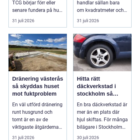
TCG börjar förr eller
handlar sällan bara
senare fundera på hur
om kvadratmeter och
de kan köpa kort p...
hyra. För många före...
31 juli 2026
31 juli 2026
Dränering västerås
Hitta rätt
så skyddas huset
däckverkstad i
mot fuktproblem
stockholm så
väljer du tryggt
En väl utförd dränering
En bra däckverkstad är
och smart
runt husgrund och
mer än en plats där
tomt är en av de
hjul skiftas. För många
viktigaste åtgärderna
bilägare i Stockholm
för att undvika fuk...
handlar vale...
31 juli 2026
30 juli 2026