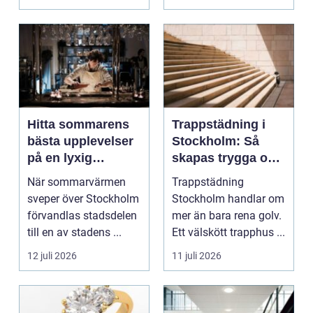
Hitta sommarens
Trappstädning i
bästa upplevelser
Stockholm: Så
på en lyxig
skapas trygga och
uteservering på
trivsamma
När sommarvärmen
Trappstädning
Östermalm
trapphus
sveper över Stockholm
Stockholm handlar om
förvandlas stadsdelen
mer än bara rena golv.
till en av stadens ...
Ett välskött trapphus ...
12 juli 2026
11 juli 2026