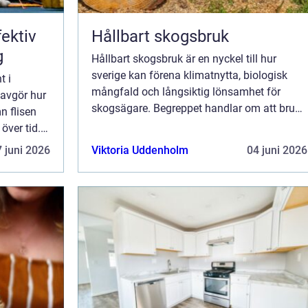
Hållbart skogsbruk
g
Hållbart skogsbruk är en nyckel till hur
sverige kan förena klimatnytta, biologisk
t i
mångfald och långsiktig lönsamhet för
 avgör hur
skogsägare. Begreppet handlar om att bruka
n flisen
skogen på ett sätt som ger virke, energi och
 över tid.
rekreation idag, samtidigt som skogen bev...
 märks det
 juni 2026
Viktoria Uddenholm
04 juni 2026
.