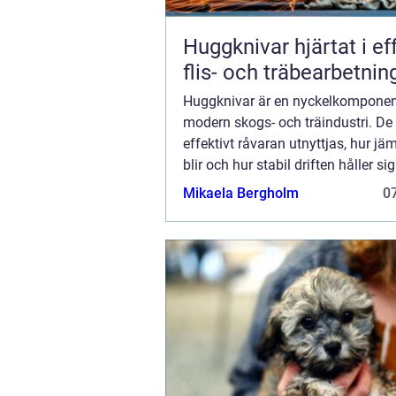
Huggknivar hjärtat i effektiv
flis- och träbearbetnin
Huggknivar är en nyckelkomponen
modern skogs- och träindustri. De
effektivt råvaran utnyttjas, hur jäm
blir och hur stabil driften håller sig
När kniven fungerar som den ska,
Mikaela Bergholm
07
i hela kedjan: maskinen går lättar..