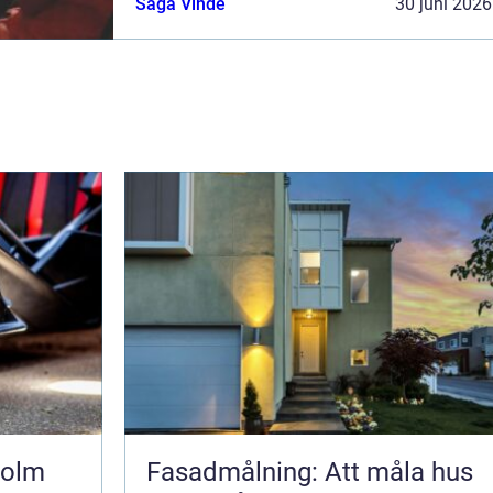
Saga Vinde
30 juni 2026
hur mycket som faktiskt händer ...
holm
Fasadmålning: Att måla hus