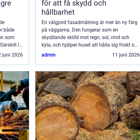
ägre
för att få skydd och
hållbarhet
 de
En välgjord fasadmålning är mer än ny färg
ör både
på väggarna. Den fungerar som en
men som
skyddande sköld mot regn, sol, vind och
ärskilt i
kyla, och hjälper huset att hålla sig friskt och
r, spårig
attraktivt under många &ar...
 juni 2026
admin
11 juni 2026