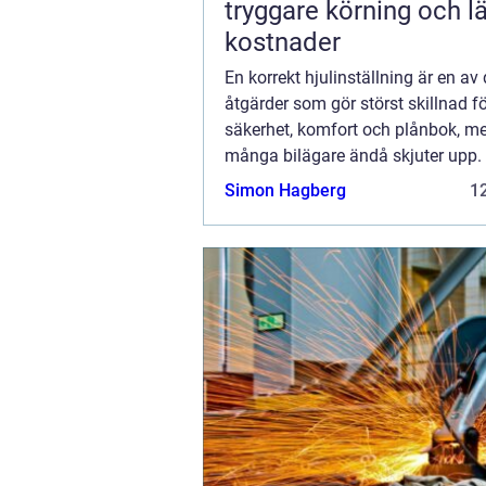
tryggare körning och l
kostnader
En korrekt hjulinställning är en av
åtgärder som gör störst skillnad f
säkerhet, komfort och plånbok, 
många bilägare ändå skjuter upp. S
en stad som Stockholm, med gropa
Simon Hagberg
12
asfalt, trånga gator och höga
trottoarkanter...