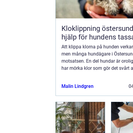
Kloklippning östersund tryg
hjälp för hundens tass
Att klippa klorna på hunden verkar
men många hundägare i Östersun
motsatsen. En del hundar är oroli
har mörka klor som gör det svårt a
pulpan och flera ägare är rädda fö
klippa fel. Samtidigt är regelbunde
Malin Lindgren
04