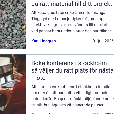
du rätt material till ditt projekt
Att köpa grus låter enkelt, men för många i
Tingsryd med omnejd dyker frågorna upp
direkt: vilket grus ska användas till uppfarten,
vad passar bäst under plattor och hur räknar
man ut mängden? Med rätt kunskap blir både
Karl Lindgren
01 juli 2026
planering, beställning och utf...
Boka konferens i stockholm
så väljer du rätt plats för nästa
möte
Att planera en konferens i stockholm handlar
om mer än att bara hitta ett ledigt rum och
ordna kaffe. En genomtänkt miljö, fungerande
teknik, bra läge och välplanerade pauser
påverkar hur engagerade deltagarna blir och