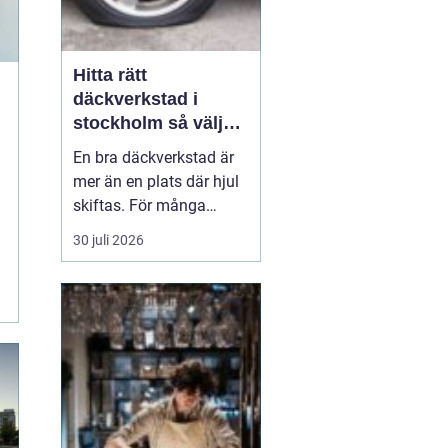
Hitta rätt
däckverkstad i
stockholm så väljer
du tryggt och smart
En bra däckverkstad är
mer än en plats där hjul
skiftas. För många
bilägare i Stockholm
30 juli 2026
handlar valet av
verkstad om säkerhet, tid
och trygghet i vardagen.
Med hektisk trafik,
skiftande väder och
trånga parkeringsgarage
behöver däcken fungera
perfekt...