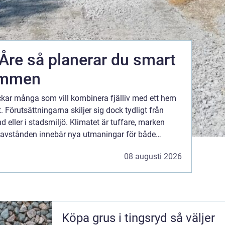
 du smart
römmen
ockar många som vill kombinera fjälliv med ett hem
. Förutsättningarna skiljer sig dock tydligt från
d eller i stadsmiljö. Klimatet är tuffare, marken
h avstånden innebär nya utmaningar för både
Den som planerar husbygge Åre vinner mycket på ...
08 augusti 2026
Köpa grus i tingsryd så väljer