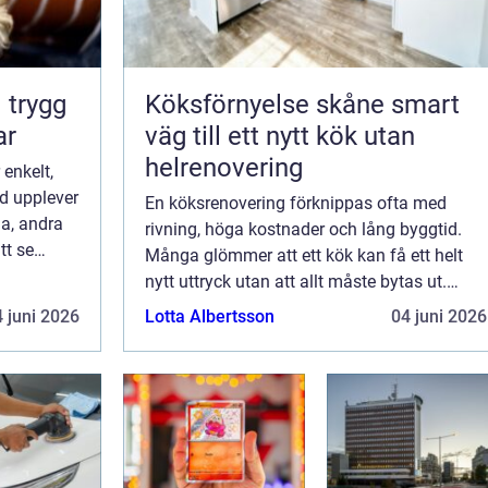
g
Köksförnyelse skåne smart
ar
väg till ett nytt kök utan
helrenovering
 enkelt,
d upplever
En köksrenovering förknippas ofta med
ga, andra
rivning, höga kostnader och lång byggtid.
tt se
Många glömmer att ett kök kan få ett helt
r att råka
nytt uttryck utan att allt måste bytas ut.
n k...
Genom köksförnyelse går det att behålla
 juni 2026
Lotta Albertsson
04 juni 2026
stommarna, uppgradera det som syns mest
och s...