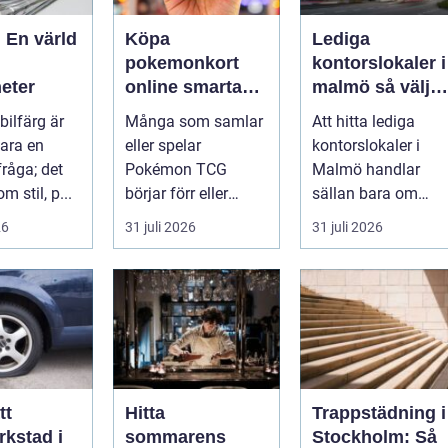
: En värld
Köpa
Lediga
pokemonkort
kontorslokaler i
eter
online smarta
malmö så väljer
val för samlare
företag rätt läge
 bilfärg är
Många som samlar
Att hitta lediga
och spelare
och lokal
ara en
eller spelar
kontorslokaler i
fråga; det
Pokémon TCG
Malmö handlar
m stil, p...
börjar förr eller
sällan bara om
senare fundera på
kvadratmeter och
26
31 juli 2026
31 juli 2026
hur de kan köpa
hyra. För många
kort p...
före...
tt
Hitta
Trappstädning i
rkstad i
sommarens
Stockholm: Så