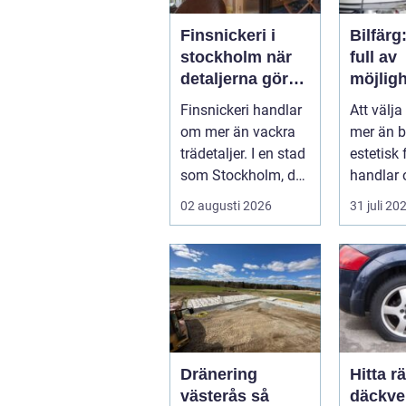
Finsnickeri i
Bilfärg
stockholm när
full av
detaljerna gör
möjligh
skillnaden
Finsnickeri handlar
Att välja
om mer än vackra
mer än b
trädetaljer. I en stad
estetisk 
som Stockholm, där
handlar o
många bor på
02 augusti 2026
31 juli 20
begränsa...
Dränering
Hitta rä
västerås så
däckve