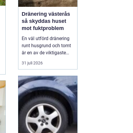
Dränering västerås
så skyddas huset
mot fuktproblem
En väl utförd dränering
runt husgrund och tomt
är en av de viktigaste
åtgärderna för att
31 juli 2026
undvika fukt, mögel och
frostskador. I ett klimat
som i Västerås, med
växlande temperaturer,
snö, regn och tjäle,
utsätts mark och
byggnader för stora
påfrestnin...