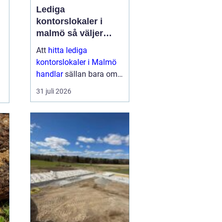
Lediga
kontorslokaler i
malmö så väljer
företag rätt läge och
Att
hitta lediga
lokal
kontorslokaler i Malmö
handlar
sällan bara om
kvadratmeter och hyra.
31 juli 2026
För många företag är
kontoret en strategisk
resurs: en plats där
medarbetare möts,
kunder tas ...