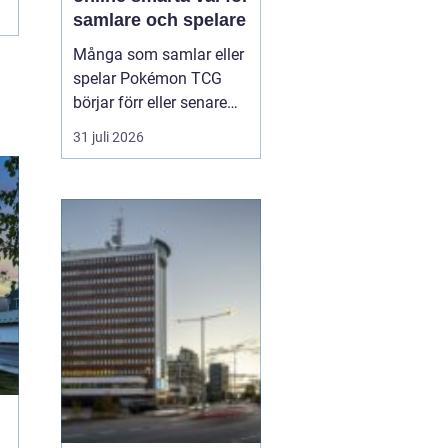
samlare och spelare
Många som samlar eller
spelar Pokémon TCG
börjar förr eller senare
fundera på hur de kan
31 juli 2026
köpa kort på ett enklare
och mer kontrollerat sätt.
Att Köpa Pokemonkort
online ger
tillgång till
större utbud, bättre
prisjä...