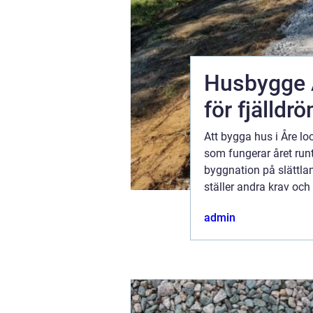
Husbygge Åre så planerar
för fjälld
anledning.
Att bygga hus i Åre l
ärsmöjlighet
som fungerar året runt
kat
byggnation på slättlan
ställer andra krav oc
rklara
logistik och tidplan. 
ugusti 2026
admin