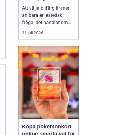
Att välja bilfärg är mer
än bara en estetisk
fråga; det handlar om
stil, personlighet och
31 juli 2026
ibland till och med
funktion. En bils färg
kan påverka allt från
dess andrahandsvärde
till hur den syns i trafik...
Köpa pokemonkort
online smarta val för