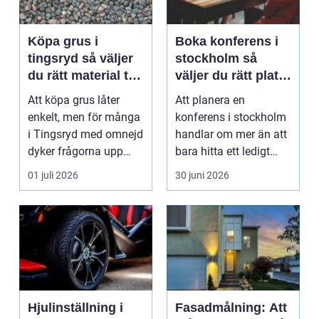
Köpa grus i
Boka konferens i
tingsryd så väljer
stockholm så
du rätt material till
väljer du rätt plats
ditt projekt
för nästa möte
Att köpa grus låter
Att planera en
enkelt, men för många
konferens i stockholm
i Tingsryd med omnejd
handlar om mer än att
dyker frågorna upp
bara hitta ett ledigt
direkt: vilket gr...
rum och ordna kaffe...
01 juli 2026
30 juni 2026
Hjulinställning i
Fasadmålning: Att