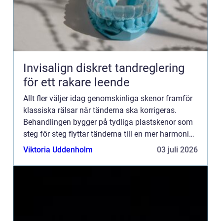
Invisalign diskret tandreglering
för ett rakare leende
Allt fler väljer idag genomskinliga skenor framför
klassiska rälsar när tänderna ska korrigeras.
Behandlingen bygger på tydliga plastskenor som
steg för steg flyttar tänderna till en mer harmonisk
position. Resultatet blir ett rakare leende, ofta
Viktoria Uddenholm
03 juli 2026
med...