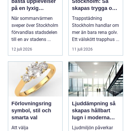
bästa upplevelser
Stockholm: Så
på en lyxig
skapas trygga och
uteservering på
trivsamma
När sommarvärmen
Trappstädning
Östermalm
trapphus
sveper över Stockholm
Stockholm handlar om
förvandlas stadsdelen
mer än bara rena golv.
till en av stadens ...
Ett välskött trapphus ...
12 juli 2026
11 juli 2026
Förlovningsring
Ljuddämpning så
symbol, stil och
skapas hållbart
smarta val
lugn i moderna
lokaler
Att välja
Ljudmiljön påverkar