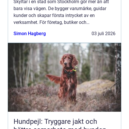
Skyltar i en stad som Stockholm gör mer än att
bara visa vägen. De bygger varumärke, guidar
kunder och skapar första intrycket av en
verksamhet. För företag, butiker och
fastighetsägare blir rätt skylt ofta skillnaden
Simon Hagberg
03 juli 2026
mellan att passera obemärkt och ...
Hundpejl: Tryggare jakt och