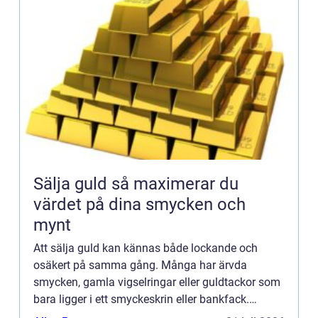
Sälja guld så maximerar du
värdet på dina smycken och
mynt
Att sälja guld kan kännas både lockande och
osäkert på samma gång. Många har ärvda
smycken, gamla vigselringar eller guldtackor som
bara ligger i ett smyckeskrin eller bankfack.
Frågan blir då: när lönar det sig att sälja, hur går