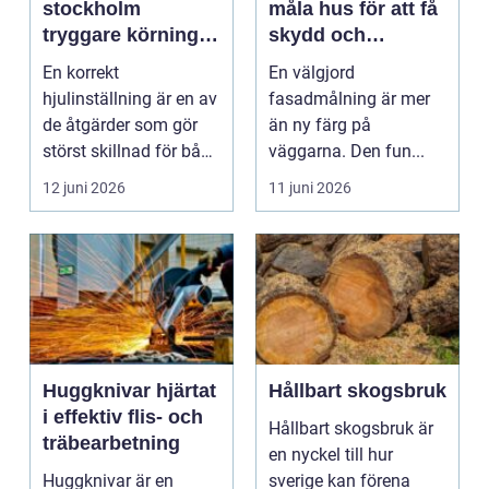
stockholm
måla hus för att få
tryggare körning
skydd och
och lägre
hållbarhet
En korrekt
En välgjord
kostnader
hjulinställning är en av
fasadmålning är mer
de åtgärder som gör
än ny färg på
störst skillnad för både
väggarna. Den fun...
säkerhet, komfort o...
12 juni 2026
11 juni 2026
Huggknivar hjärtat
Hållbart skogsbruk
i effektiv flis- och
Hållbart skogsbruk är
träbearbetning
en nyckel till hur
Huggknivar är en
sverige kan förena