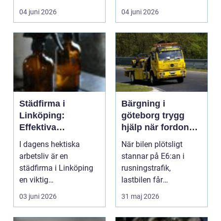
upplever motsatsen.
byggtid. Många
04 juni 2026
04 juni 2026
En de...
glömmer att et...
Städfirma i
Bärgning i
Linköping:
göteborg trygg
Effektiva
hjälp när fordonet
städtjänster för en
stannar
I dagens hektiska
När bilen plötsligt
renare arbetsplats
arbetsliv är en
stannar på E6:an i
städfirma i Linköping
rusningstrafik,
en viktig
lastbilen får
samarbetspartner f&...
motorhaveri på väg till
03 juni 2026
31 maj 2026
hamnen ...