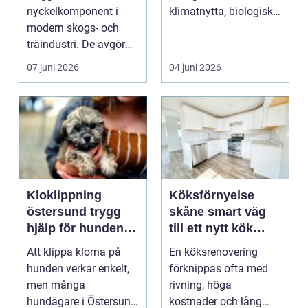
nyckelkomponent i
klimatnytta, biologisk
modern skogs- och
mångfald och lång...
träindustri. De avgör
hur effektivt råvaran
07 juni 2026
04 juni 2026
utn...
Kloklippning
Köksförnyelse
östersund trygg
skåne smart väg
hjälp för hundens
till ett nytt kök
tassar
utan helrenovering
Att klippa klorna på
En köksrenovering
hunden verkar enkelt,
förknippas ofta med
men många
rivning, höga
hundägare i Östersund
kostnader och lång