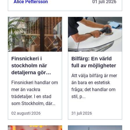
Alice Pettersson
01 juli 2026
processen till och ...
Finsnickeri i
Bilfärg: En värld
stockholm när
full av möjligheter
detaljerna gör
Att välja bilfärg är mer
skillnaden
Finsnickeri handlar om
än bara en estetisk
mer än vackra
fråga; det handlar om
trädetaljer. I en stad
stil, p...
som Stockholm, där
många bor på
02 augusti 2026
31 juli 2026
begränsa...