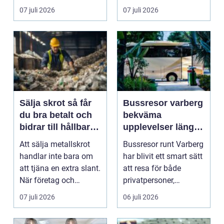
vårdval och
07 juli 2026
07 juli 2026
möjligheten ...
Sälja skrot så får
Bussresor varberg
du bra betalt och
bekväma
bidrar till hållbar
upplevelser längs
återvinning
kusten
Att sälja metallskrot
Bussresor runt Varberg
handlar inte bara om
har blivit ett smart sätt
att tjäna en extra slant.
att resa för både
När företag och
privatpersoner,
privatpersoner ...
föreningar och fö...
07 juli 2026
06 juli 2026