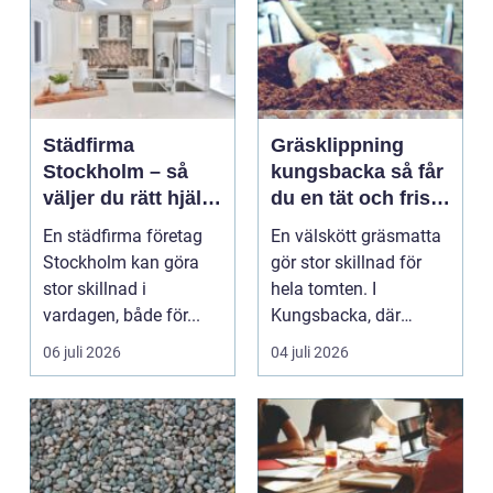
Städfirma
Gräsklippning
Stockholm – så
kungsbacka så får
väljer du rätt hjälp
du en tät och frisk
för hem och
gräsmatta
En städfirma företag
En välskött gräsmatta
företag
Stockholm kan göra
gör stor skillnad för
stor skillnad i
hela tomten. I
vardagen, både för...
Kungsbacka, där
vädret växlar mellan
06 juli 2026
04 juli 2026
salt...