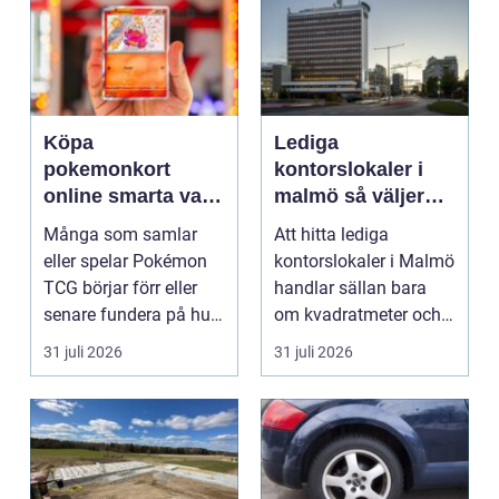
Köpa
Lediga
pokemonkort
kontorslokaler i
online smarta val
malmö så väljer
för samlare och
företag rätt läge
Många som samlar
Att hitta lediga
spelare
och lokal
eller spelar Pokémon
kontorslokaler i Malmö
TCG börjar förr eller
handlar sällan bara
senare fundera på hur
om kvadratmeter och
de kan köpa kort p...
hyra. För många före...
31 juli 2026
31 juli 2026