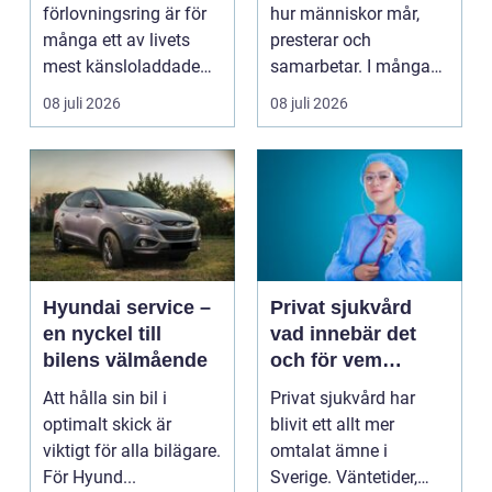
förlovningsring är för
hur människor mår,
många ett av livets
presterar och
mest känsloladdade
samarbetar. I många
beslut. Ringen ska
kontor, skolor och
08 juli 2026
08 juli 2026
spegla kä...
offentli...
Hyundai service –
Privat sjukvård
en nyckel till
vad innebär det
bilens välmående
och för vem
passar det?
Att hålla sin bil i
Privat sjukvård har
optimalt skick är
blivit ett allt mer
viktigt för alla bilägare.
omtalat ämne i
För Hyund...
Sverige. Väntetider,