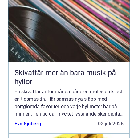
Skivaffär mer än bara musik på
hyllor
En skivaffär är för många både en mötesplats och
en tidsmaskin. Här samsas nya släpp med
bortglömda favoriter, och varje hyllmeter bär på
minnen. I en tid där mycket lyssnande sker digitalt
fyller den fysiska skivbutiken fortfarande en viktig
Eva Sjöberg
02 juli 2026
roll: d...