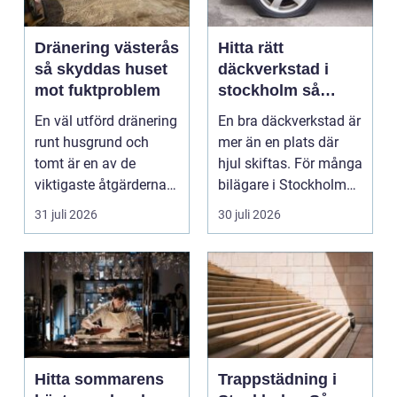
Dränering västerås
Hitta rätt
så skyddas huset
däckverkstad i
mot fuktproblem
stockholm så
väljer du tryggt
En väl utförd dränering
En bra däckverkstad är
och smart
runt husgrund och
mer än en plats där
tomt är en av de
hjul skiftas. För många
viktigaste åtgärderna
bilägare i Stockholm
för att undvika fuk...
handlar vale...
31 juli 2026
30 juli 2026
Hitta sommarens
Trappstädning i